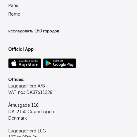
Paris
Rome
исследовать 150 городов
Official App
Offices:
LuggageHero A/S
VAT-no.: DK37611328
Århusgade 118,
DK-2150 Copenhagen
Denmark
LuggageHero LLC
137 W 25th St,