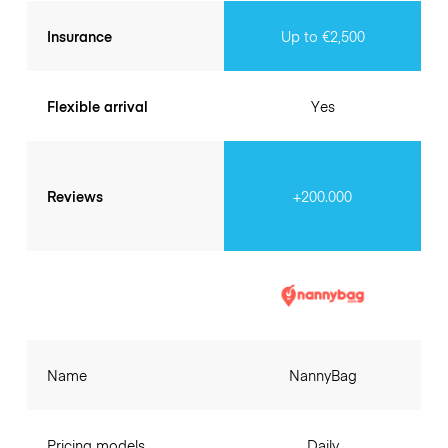
Insurance
Up to €2,500
Flexible arrival
Yes
Reviews
+200.000
Name
NannyBag
Pricing models
Daily