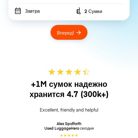
Завтра
2 Сумки
Number of bags
Вперед!
★
★
★
★
☆
★
+1M сумок надежно
хранится
4.7
(300k+)
Excellent, friendly and helpful
Alex Spofforth
Used LuggageHero
сегодня
★
★
★
★
★