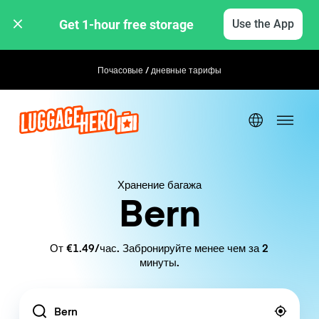
Get 1-hour free storage 
Use the App
Почасовые / дневные тарифы
Хранение багажа
Bern
От €1.49/час. Забронируйте менее чем за 2
минуты.
Location