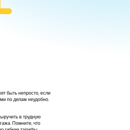
a
жет быть непросто, если
ами по делам неудобно.
выручить в трудную
гажа. Помните, что
о гибкие тарифы –