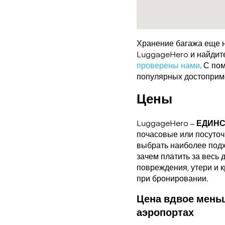
Хранение багажа еще н
LuggageHero и найдите 
проверены нами
. С по
популярных достоприме
Цены
LuggageHero –
ЕДИН
почасовые или посуточн
выбрать наиболее подх
зачем платить за весь 
повреждения, утери и 
при бронировании.
Цена вдвое меньш
аэропортах