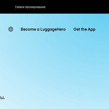
Гибкое бронирование
Become a LuggageHero
Get the App
ы.