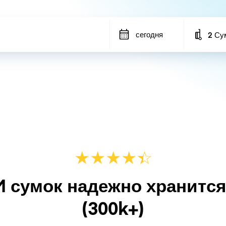
сегодня
2 Су
Number
★
★
★
★
☆
★
M сумок надежно хранитс
(300k+)