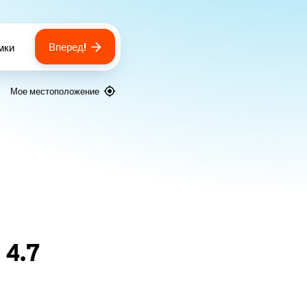
Вперед!
мки
 of bags
Мое местоположение
я
4.7