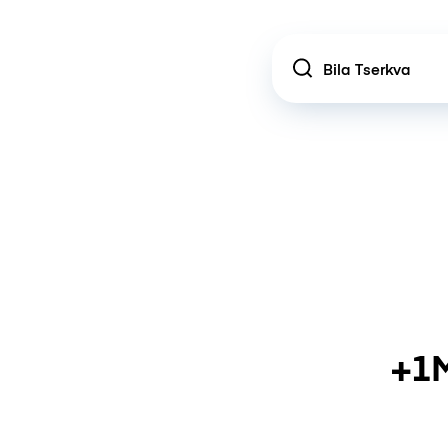
Location
+1