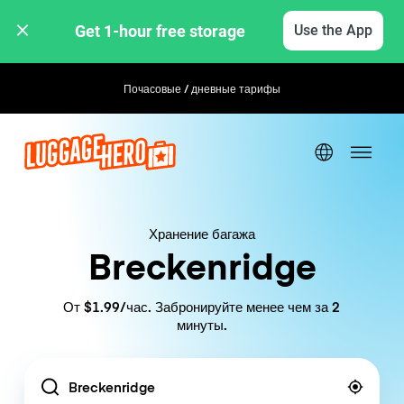
Get 1-hour free storage 
Use the App
Почасовые / дневные тарифы
Гибкое бронирование
Хранение багажа
Breckenridge
От $1.99/час. Забронируйте менее чем за 2
минуты.
Location