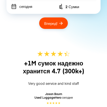
сегодня
2 Сумки
Number of bags
Вперед!
★
★
★
★
☆
★
+1M сумок надежно
хранится
4.7
(300k+)
Very good service and kind staff
Jason Bourn
Used LuggageHero
сегодня
★
★
★
★
★