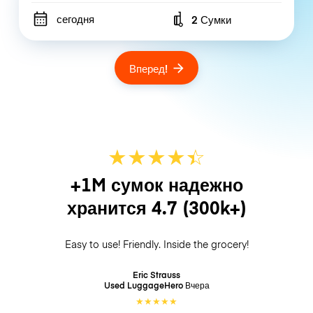
сегодня
2 Сумки
Number of bags
Вперед!
★
★
★
★
☆
★
+1M сумок надежно
хранится
4.7
(300k+)
Easy to use! Friendly. Inside the grocery!
Eric Strauss
Used LuggageHero
Вчера
★
★
★
★
★