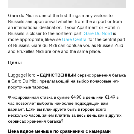
Gare du Midi is one of the first things many visitors to
Brussels see upon arrival whether from the airport or from
an international destination. If your Apartment or Hotel in
Brussels is closer to the northern part,
Gare Du Nord
is
more appropriate, likewise
Gare Centra
l for the central part
of Brussels. Gare du Midi can confuse you as Brussels Zuid
and Bruxelles Midi are one and the same place.
Цены
LuggageHero –
ЕДИНСТВЕННЫЙ
сервис хранения багажа
в Gare Du Midi, предлагающий на выбор почасовые или
посуточные тарифы.
Фиксированная ставка в сумме €4.90 в день или €1.49 в
час позволяет выбрать наиболее подходящий вам
вариант. Если вы планируете быть в городе всего
несколько часов, зачем платить за весь день, как в других
сервисах хранения багажа?
Цена вдвое меньше по сравнению с камерами