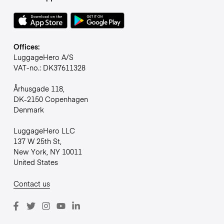
Offices:
LuggageHero A/S
VAT-no.: DK37611328
Århusgade 118,
DK-2150 Copenhagen
Denmark
LuggageHero LLC
137 W 25th St,
New York, NY 10011
United States
Contact us