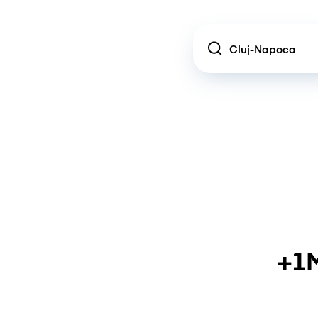
Location
+1