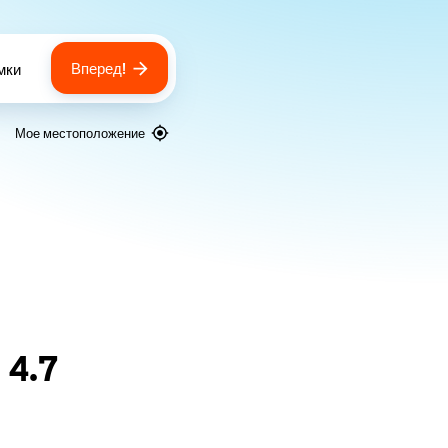
Вперед!
мки
 of bags
Мое местоположение
я
4.7