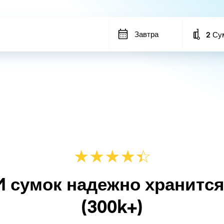
Завтра
2 Су
Number
★
★
★
★
☆
★
M сумок надежно хранитс
(300k+)