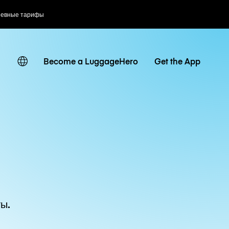
Гибкое бронирование
Become a LuggageHero
Get the App
ы.