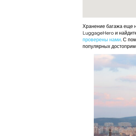
Хранение багажа еще н
LuggageHero и найдите 
проверены нами
. С по
популярных достоприме