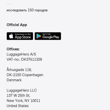
исследовать 150 городов
Official App
Offices:
LuggageHero A/S
VAT-no.: DK37611328
Århusgade 118,
DK-2150 Copenhagen
Denmark
LuggageHero LLC
137 W 25th St,
New York, NY 10011
United States