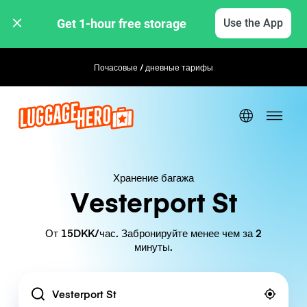
Get 1-hour free storage 
Use the App
Почасовые / дневные тарифы
Хранение багажа
Vesterport St
От 15DKK/час. Забронируйте менее чем за 2
минуты.
Location