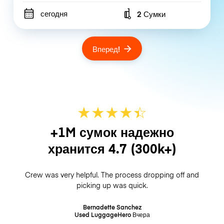
сегодня
2 Сумки
Number of bags
Вперед!
★
★
★
★
☆
★
+1M сумок надежно
хранится
4.7
(300k+)
Crew was very helpful. The process dropping off and
picking up was quick.
Bernadette Sanchez
Used LuggageHero
Вчера