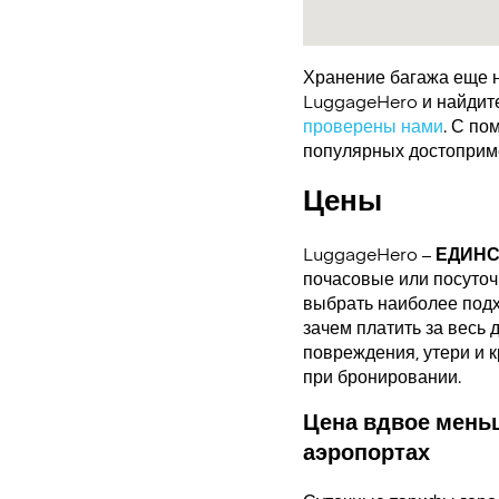
Хранение багажа еще н
LuggageHero и найдите 
проверены нами
. С по
популярных достоприме
Цены
LuggageHero –
ЕДИН
почасовые или посуточн
выбрать наиболее подх
зачем платить за весь 
повреждения, утери и 
при бронировании.
Цена вдвое меньш
аэропортах