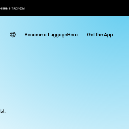
невные тарифы
Become a LuggageHero
Get the App
ы.