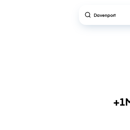
Location
+1