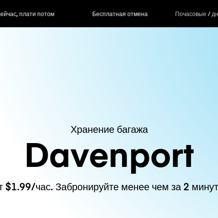
ас, плати потом
Бесплатная отмена
Почасовые / д
Хранение багажа
Davenport
т $1.99/час. Забронируйте менее чем за 2 минут