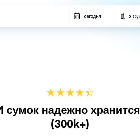
сегодня
2 Су
Number
★
★
★
★
☆
★
M сумок надежно хранитс
(300k+)