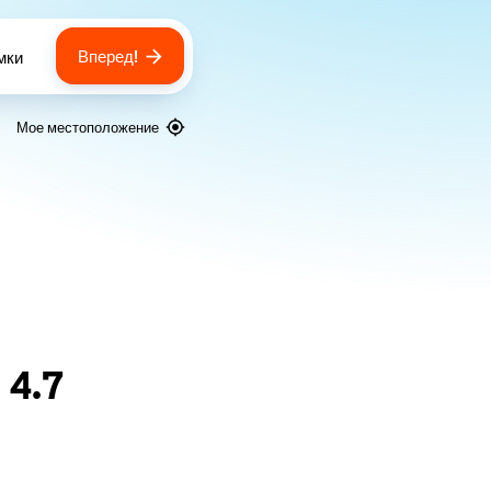
Вперед!
мки
 of bags
Мое местоположение
я
4.7