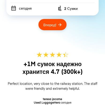
сегодня
2 Сумки
Number of bags
Вперед!
★
★
★
★
☆
★
+1M сумок надежно
хранится
4.7
(300k+)
Perfect location, very close to the railway station. The staff
were friendly and extremely helpful.
teresa jacome
Used LuggageHero
сегодня