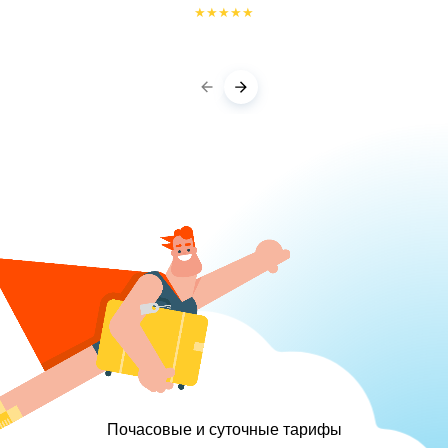
★
★
★
★
★
Почасовые и суточные тарифы