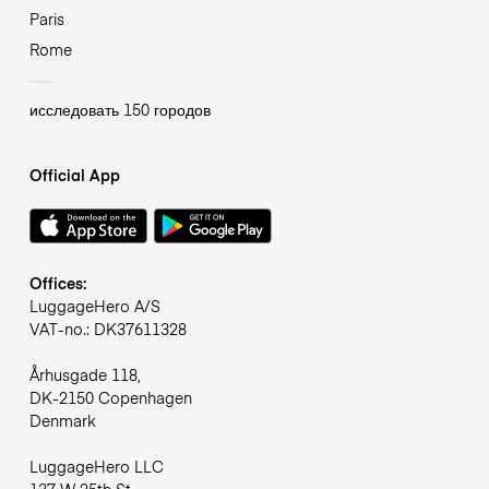
Paris
Rome
исследовать 150 городов
Official App
Offices:
LuggageHero A/S
VAT-no.: DK37611328
Århusgade 118,
DK-2150 Copenhagen
Denmark
LuggageHero LLC
137 W 25th St,