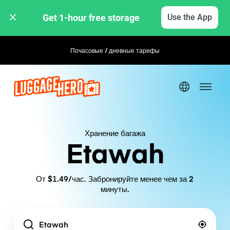
Get 1-hour free storage 
Use the App
Почасовые / дневные тарифы
Гибкое бронирование
Хранение багажа
Etawah
От $1.49/час. Забронируйте менее чем за 2
минуты.
Location