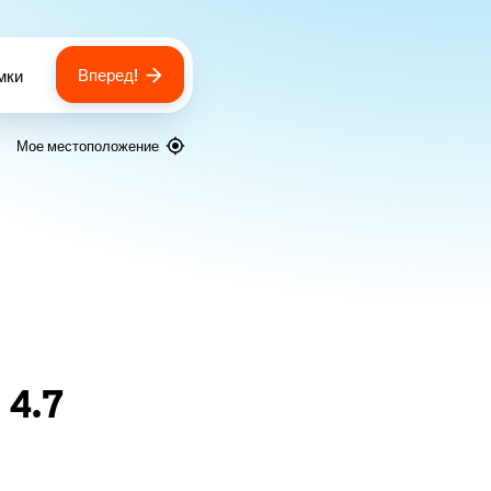
Вперед!
мки
 of bags
Мое местоположение
я
4.7