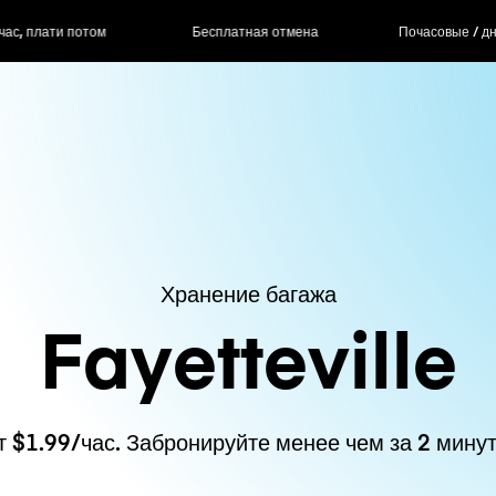
ас, плати потом
Бесплатная отмена
Почасовые / д
Хранение багажа
Fayetteville
т $1.99/час. Забронируйте менее чем за 2 минут