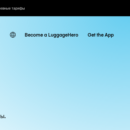
невные тарифы
Become a LuggageHero
Get the App
ы.