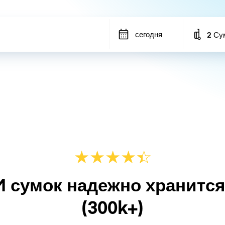
сегодня
2 Су
Number
★
★
★
★
☆
★
M сумок надежно хранитс
(300k+)