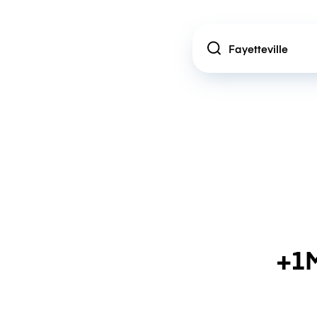
Location
+1