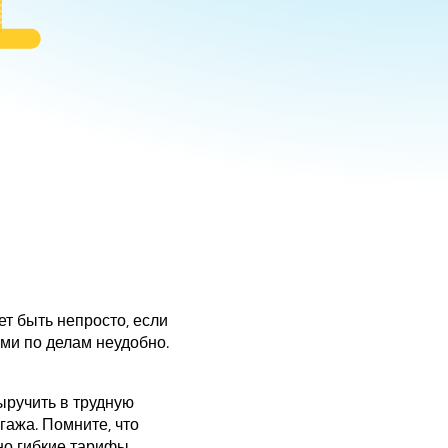
ет быть непросто, если
ами по делам неудобно.
выручить в трудную
гажа. Помните, что
о гибкие тарифы –