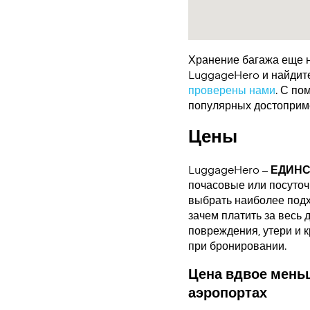
Хранение багажа еще н
LuggageHero и найдите 
проверены нами
. С по
популярных достоприме
Цены
LuggageHero –
ЕДИН
почасовые или посуточн
выбрать наиболее подх
зачем платить за весь 
повреждения, утери и 
при бронировании.
Цена вдвое меньш
аэропортах