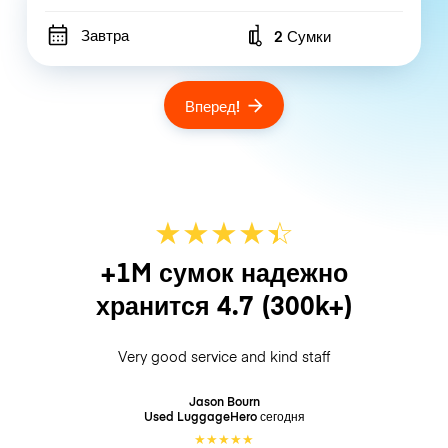
Завтра
2 Сумки
Number of bags
Вперед!
★
★
★
★
☆
★
+1M сумок надежно
хранится
4.7
(300k+)
Very good service and kind staff
Jason Bourn
Used LuggageHero
сегодня
★
★
★
★
★