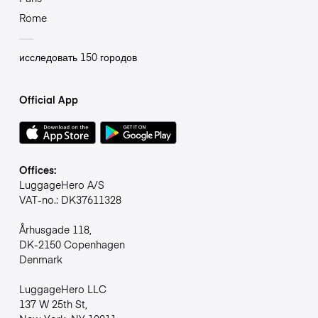
Rome
исследовать 150 городов
Official App
Offices:
LuggageHero A/S
VAT-no.: DK37611328
Århusgade 118,
DK-2150 Copenhagen
Denmark
LuggageHero LLC
137 W 25th St,