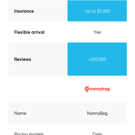
Insurance
Up to $3,000
Flexible arrival
Yes
Reviews
+200.000
Name
NannyBag
Pricing models
Daily