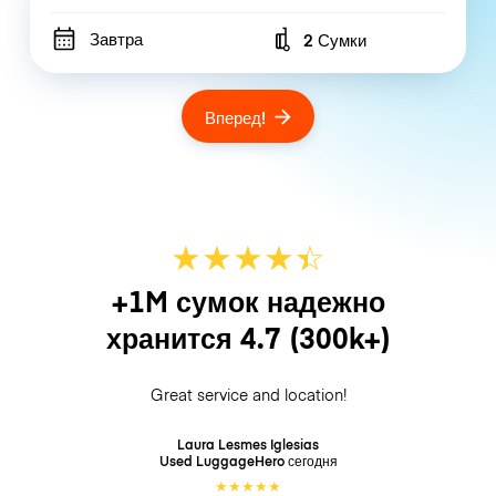
Завтра
2 Сумки
Number of bags
Вперед!
★
★
★
★
☆
★
+1M сумок надежно
хранится
4.7
(300k+)
Great service and location!
Laura Lesmes Iglesias
Used LuggageHero
сегодня
★
★
★
★
★