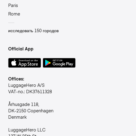
Paris
Rome
исследовать 150 городов
Official App
Offices:
LuggageHero A/S
VAT-no.: DK37611328
Århusgade 118,
DK-2150 Copenhagen
Denmark
LuggageHero LLC
137 W 25th St,