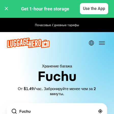
Get 1-hour free storage 
Use the App
Почасовые / дневные тарифы
Гибкое бронирование
Хранение багажа
Fuchu
От $1.49/час. Забронируйте менее чем за 2
минуты.
Location