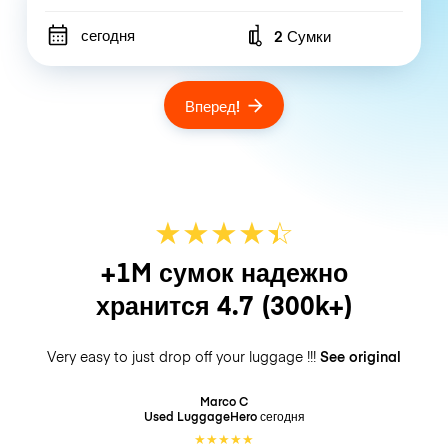
сегодня
2 Сумки
Number of bags
Вперед!
★
★
★
★
☆
★
+1M сумок надежно
хранится
4.7
(300k+)
Very easy to just drop off your luggage !!!
See original
Marco C
Used LuggageHero
сегодня
★
★
★
★
★