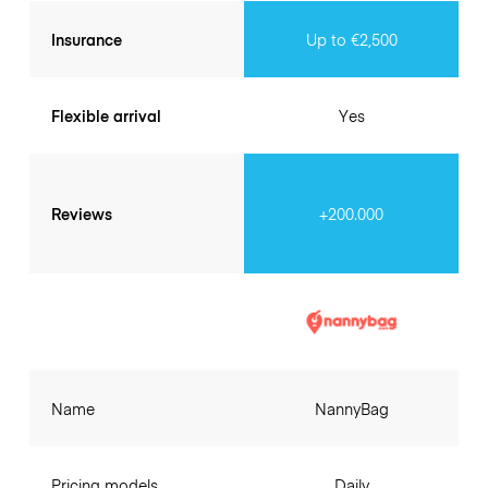
Insurance
Up to €2,500
Flexible arrival
Yes
Reviews
+200.000
Name
NannyBag
Pricing models
Daily