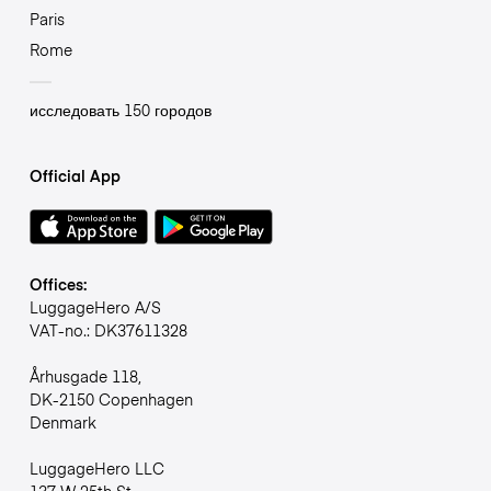
Paris
Rome
исследовать 150 городов
Official App
Offices:
LuggageHero A/S
VAT-no.: DK37611328
Århusgade 118,
DK-2150 Copenhagen
Denmark
LuggageHero LLC
137 W 25th St,