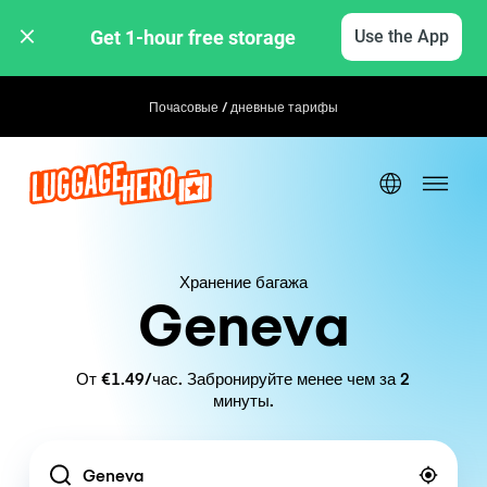
Get 1-hour free storage 
Use the App
Почасовые / дневные тарифы
Хранение багажа
Geneva
От €1.49/час. Забронируйте менее чем за 2
минуты.
Location