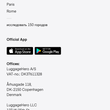
Paris
Rome
исследовать 150 городов
Official App
Offices:
LuggageHero A/S
VAT-no.: DK37611328
Århusgade 118,
DK-2150 Copenhagen
Denmark
LuggageHero LLC
137 W 25th St,