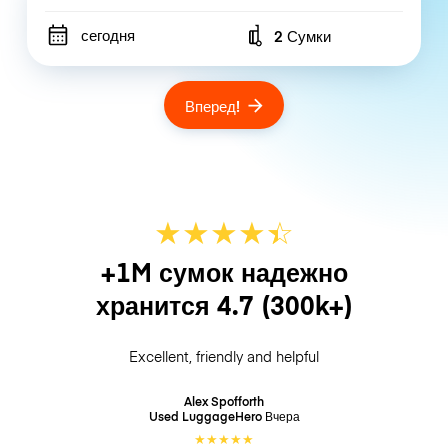
сегодня
2 Сумки
Number of bags
Вперед!
★
★
★
★
☆
★
+1M сумок надежно
хранится
4.7
(300k+)
Excellent, friendly and helpful
Alex Spofforth
Used LuggageHero
Вчера
★
★
★
★
★