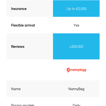
Insurance
Up to €2,500
Flexible arrival
Yes
Reviews
+200.000
Name
NannyBag
Pricing models
Daily