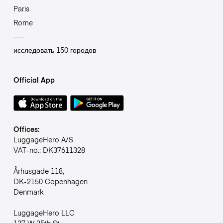
Paris
Rome
исследовать 150 городов
Official App
Offices:
LuggageHero A/S
VAT-no.: DK37611328
Århusgade 118,
DK-2150 Copenhagen
Denmark
LuggageHero LLC
137 W 25th St,