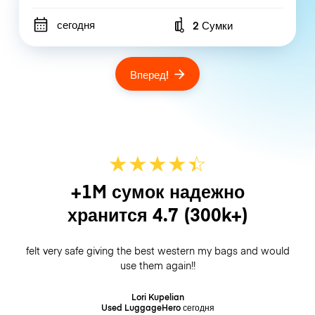
сегодня
2 Сумки
Number of bags
Вперед!
★
★
★
★
☆
★
+1M сумок надежно
хранится
4.7
(300k+)
felt very safe giving the best western my bags and would
use them again!!
Lori Kupelian
Used LuggageHero
сегодня