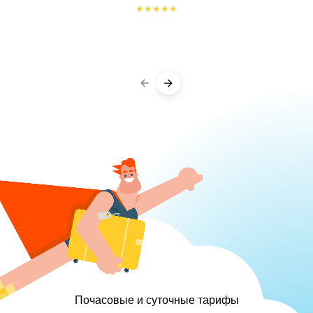
★
★
★
★
★
Почасовые и суточные тарифы