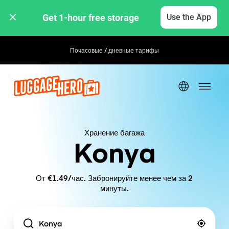
Get 1-hour free storage 
Use the App
Почасовые / дневные тарифы
Хранение багажа
Konya
От €1.49/час. Забронируйте менее чем за 2
минуты.
Location