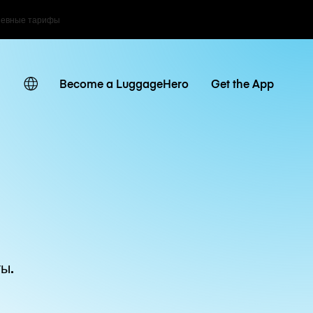
невные тарифы
Become a LuggageHero
Get the App
ы.