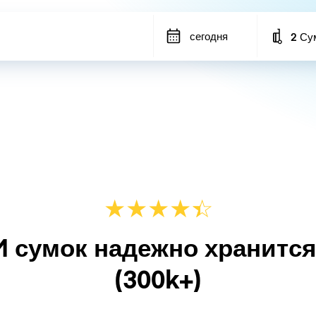
сегодня
2 Су
Number
★
★
★
★
☆
★
M сумок надежно хранитс
(300k+)