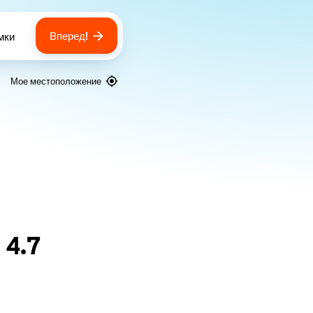
Вперед!
мки
 of bags
Мое местоположение
я
4.7