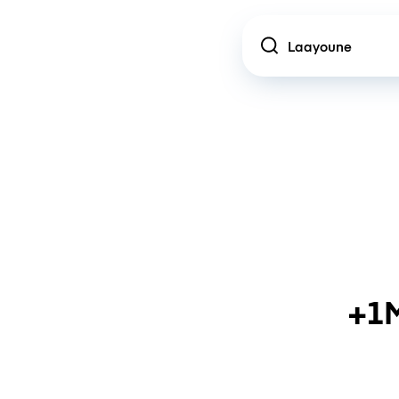
Location
+1