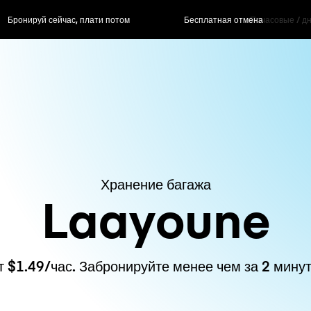
ас, плати потом
Бесплатная отмена
Почасовые / д
Хранение багажа
Laayoune
т $1.49/час. Забронируйте менее чем за 2 минут