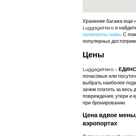
Хранение багажа еще н
LuggageHero и найдите 
проверены нами
. С по
популярных достоприме
Цены
LuggageHero –
ЕДИН
почасовые или посуточн
выбрать наиболее подх
зачем платить за весь 
повреждения, утери и 
при бронировании.
Цена вдвое меньш
аэропортах