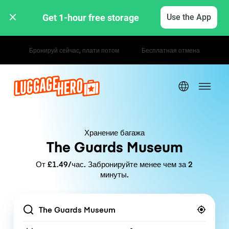
Get 1-hour free storage 
Use the App
Почасовые / дневные тарифы
Хранение багажа
The Guards Museum
От £1.49/час. Забронируйте менее чем за 2
минуты.
Location