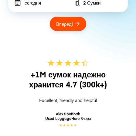
сегодня
2 Сумки
Number of bags
Вперед!
★
★
★
★
☆
★
+1M сумок надежно
хранится
4.7
(300k+)
Excellent, friendly and helpful
Alex Spofforth
Used LuggageHero
Вчера
★
★
★
★
★