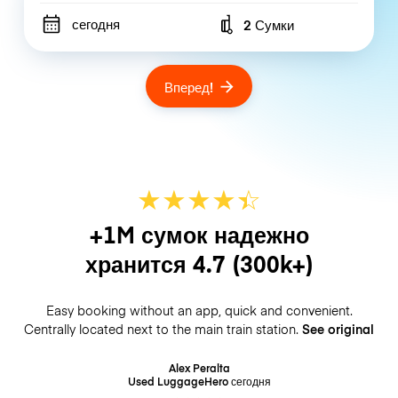
сегодня
2 Сумки
Number of bags
Вперед!
★
★
★
★
☆
★
+1M сумок надежно
хранится
4.7
(300k+)
Easy booking without an app, quick and convenient.
Centrally located next to the main train station.
See original
Alex Peralta
Used LuggageHero
сегодня