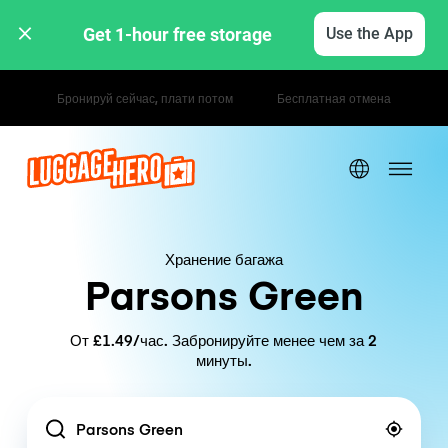
Get 1-hour free storage 
Use the App
Почасовые / дневные тарифы
Хранение багажа
Parsons Green
От £1.49/час. Забронируйте менее чем за 2
минуты.
Location