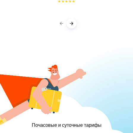
★
★
★
★
★
Почасовые и суточные тарифы