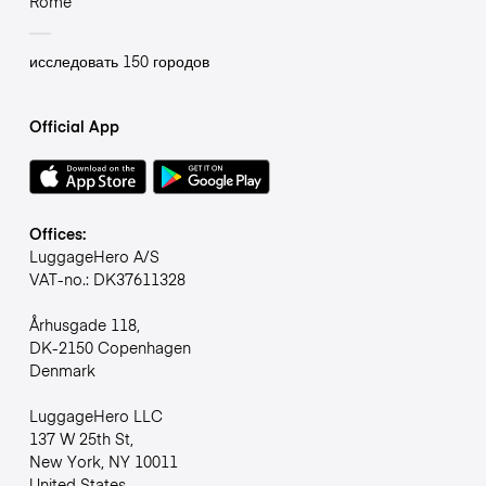
Rome
исследовать 150 городов
Official App
Offices:
LuggageHero A/S
VAT-no.: DK37611328
Århusgade 118,
DK-2150 Copenhagen
Denmark
LuggageHero LLC
137 W 25th St,
New York, NY 10011
United States