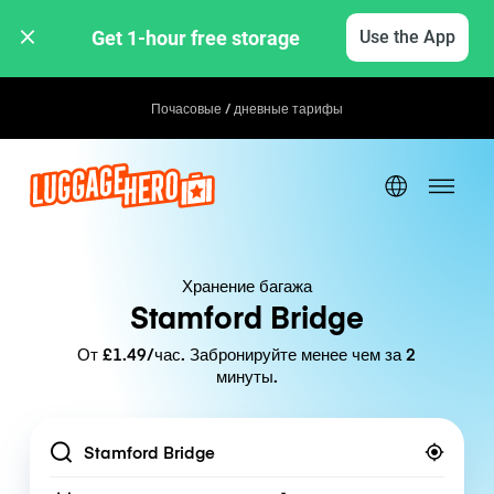
Get 1-hour free storage 
Use the App
Почасовые / дневные тарифы
Хранение багажа
Stamford Bridge
От £1.49/час. Забронируйте менее чем за 2
минуты.
Location