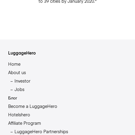
to 39 cities by January 2020."
LuggageHero
Home
About us
Investor
Jobs
Блог
Become a LuggageHero
Hotelshero
Affiliate Program
LuggageHero Partnerships