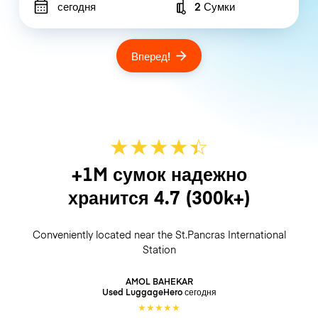
сегодня
2 Сумки
Number of bags
Вперед!
★
★
★
★
☆
★
+1M сумок надежно
хранится
4.7
(300k+)
Conveniently located near the St.Pancras International
Station
AMOL BAHEKAR
Used LuggageHero
сегодня
★
★
★
★
★