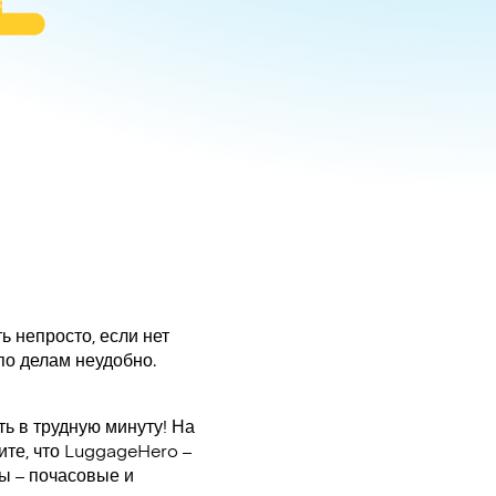
ь непросто, если нет
по делам неудобно.
ь в трудную минуту! На
ите, что LuggageHero –
ы – почасовые и