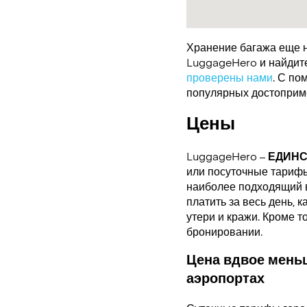
Хранение багажа еще н
LuggageHero и найдите 
проверены нами
. С по
популярных достоприме
Цены
LuggageHero –
ЕДИН
или посуточные тарифы.
наиболее подходящий в
платить за весь день, 
утери и кражи. Кроме т
бронировании.
Цена вдвое меньш
аэропортах