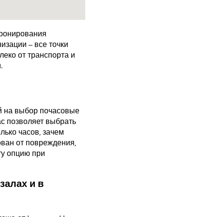
бронирования
изации – все точки
еко от транспорта и
.
й на выбор почасовые
ас позволяет выбрать
лько часов, зачем
ован от повреждения,
ту опцию при
залах и в