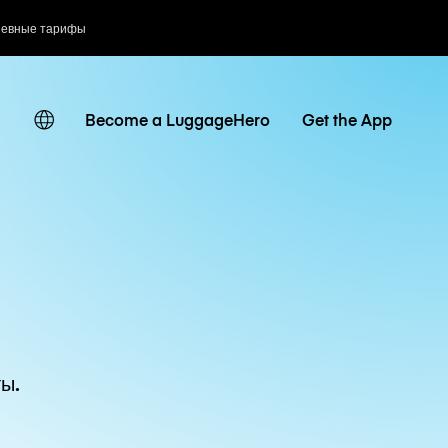
невные тарифы
Become a LuggageHero
Get the App
ы.