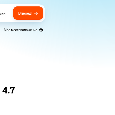
Вперед!
мки
 of bags
Мое местоположение
я
4.7