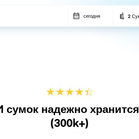
сегодня
2 Су
Number
★
★
★
★
☆
★
M сумок надежно хранитс
(300k+)