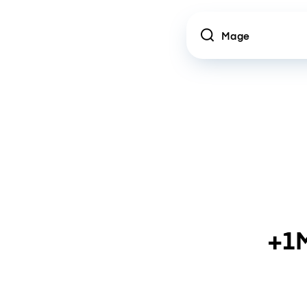
Location
+1