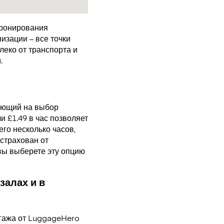
бронирования
изации – все точки
еко от транспорта и
.
ающий на выбор
 £1.49 в час позволяет
го несколько часов,
страхован от
 вы выберете эту опцию
залах и в
гажа от LuggageHero