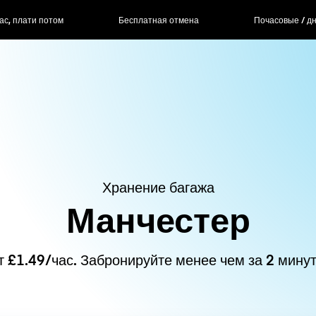
ас, плати потом
Бесплатная отмена
Почасовые / д
Хранение багажа
Манчестер
т £1.49/час. Забронируйте менее чем за 2 минут