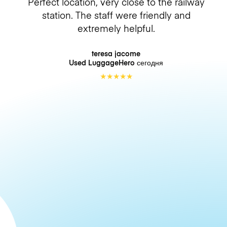
Perfect location, very close to the railway
station. The staff were friendly and
extremely helpful.
teresa jacome
Used LuggageHero
сегодня
★
★
★
★
★