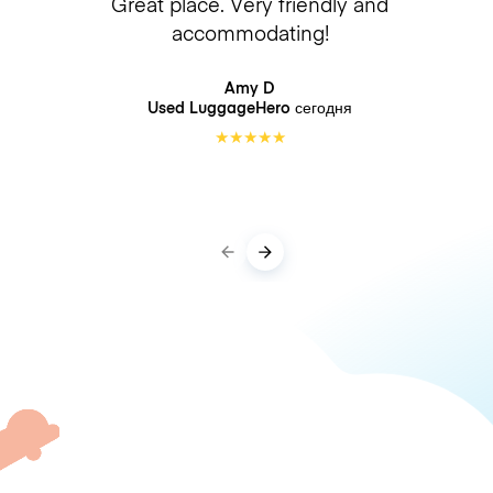
Great place. Very friendly and
accommodating!
Amy D
Used LuggageHero
сегодня
★
★
★
★
★