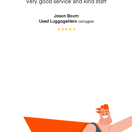
Very good service and kind staff
Jason Bourn
Used LuggageHero
сегодня
★
★
★
★
★