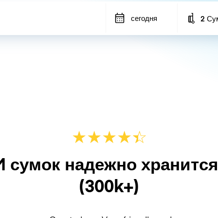
сегодня
2 Су
Number
★
★
★
★
☆
★
M сумок надежно хранитс
(300k+)