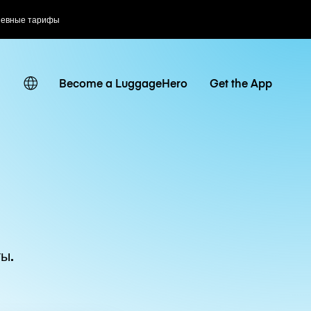
невные тарифы
Become a LuggageHero
Get the App
ы.