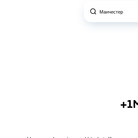
Location
+1