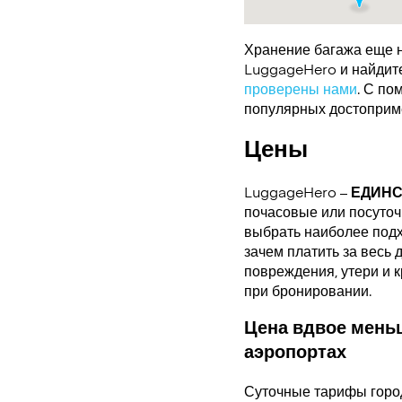
Хранение багажа еще н
LuggageHero и найдите 
проверены нами
. С по
популярных достоприме
Цены
LuggageHero –
ЕДИН
почасовые или посуточн
выбрать наиболее подх
зачем платить за весь 
повреждения, утери и 
при бронировании.
Цена вдвое меньш
аэропортах
Суточные тарифы горо