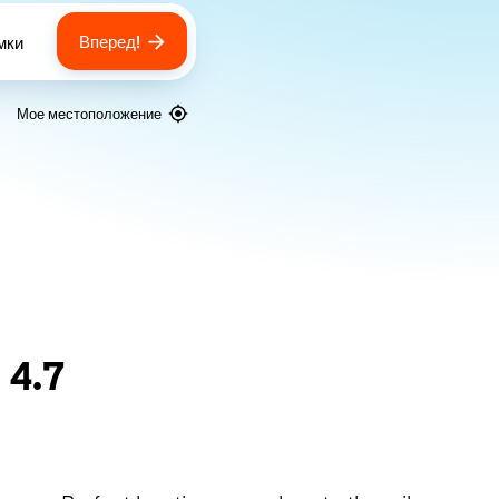
Вперед!
мки
 of bags
Мое местоположение
я
4.7