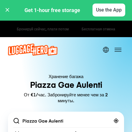
Get 1-hour free storage 
Use the App
Почасовые / дневные тарифы
Хранение багажа
Piazza Gae Aulenti
От €1/час. Забронируйте менее чем за 2
минуты.
Location