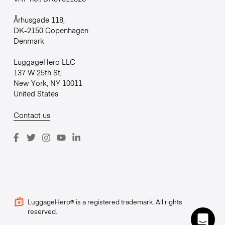
Århusgade 118,
DK-2150 Copenhagen
Denmark
LuggageHero LLC
137 W 25th St,
New York, NY 10011
United States
Contact us
LuggageHero® is a registered trademark. All rights
reserved.