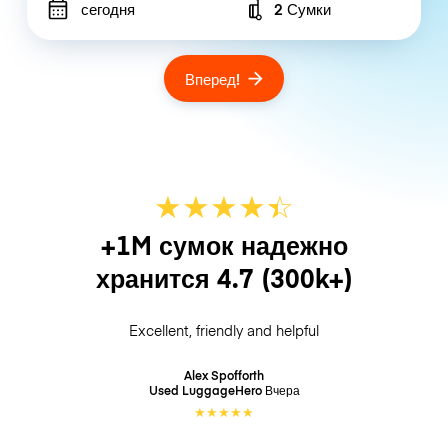
сегодня
2 Сумки
Number of bags
Вперед!
★
★
★
★
☆
★
+1M сумок надежно
хранится
4.7
(300k+)
Excellent, friendly and helpful
Alex Spofforth
Used LuggageHero
Вчера
★
★
★
★
★