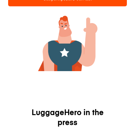
LuggageHero in the
press