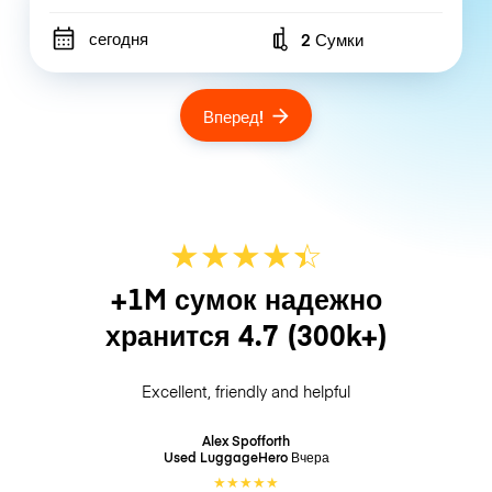
сегодня
2 Сумки
Number of bags
Вперед!
★
★
★
★
☆
★
+1M сумок надежно
хранится
4.7
(300k+)
Excellent, friendly and helpful
Alex Spofforth
Used LuggageHero
Вчера
★
★
★
★
★