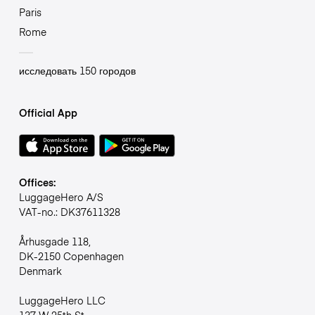
Paris
Rome
исследовать 150 городов
Official App
Offices:
LuggageHero A/S
VAT-no.: DK37611328
Århusgade 118,
DK-2150 Copenhagen
Denmark
LuggageHero LLC
137 W 25th St,