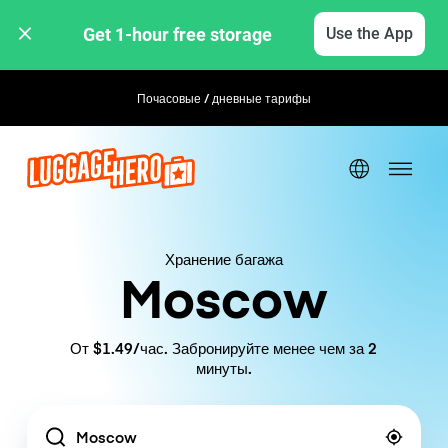
Get 1-hour free storage 
Use the App
Почасовые / дневные тарифы
Гибкое бронирование
Хранение багажа
Moscow
От $1.49/час. Забронируйте менее чем за 2
минуты.
Location