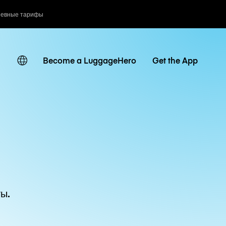
невные тарифы
Become a LuggageHero
Get the App
ы.