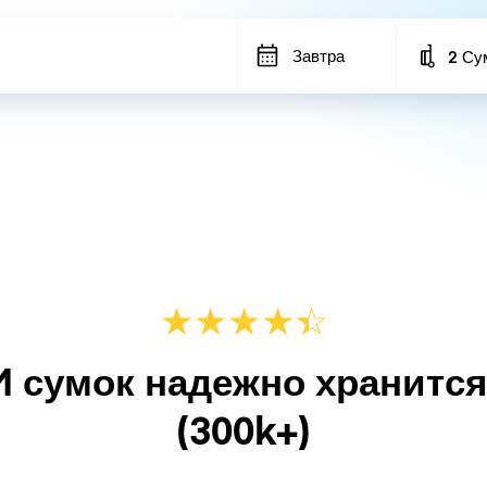
Завтра
2 Су
Number
★
★
★
★
☆
★
M сумок надежно хранитс
(300k+)