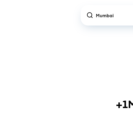
Location
+1