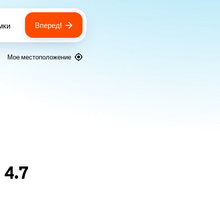
Вперед!
мки
 of bags
Мое местоположение
я
4.7