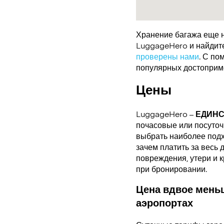
Хранение багажа еще н
LuggageHero и найдите 
проверены нами
. С по
популярных достоприме
Цены
LuggageHero –
ЕДИН
почасовые или посуточн
выбрать наиболее подх
зачем платить за весь 
повреждения, утери и 
при бронировании.
Цена вдвое меньш
аэропортах