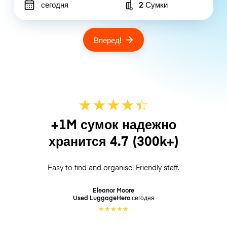
сегодня
2 Сумки
Number of bags
Вперед!
★
★
★
★
☆
★
+1M сумок надежно
хранится
4.7
(300k+)
Easy to find and organise. Friendly staff.
Eleanor Moore
Used LuggageHero
сегодня
★
★
★
★
★