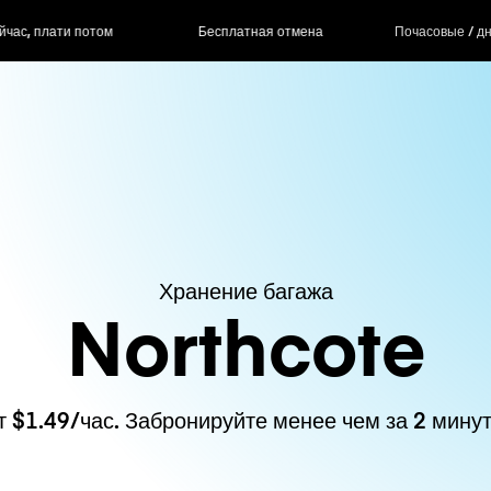
ас, плати потом
Бесплатная отмена
Почасовые / д
Хранение багажа
Northcote
т $1.49/час. Забронируйте менее чем за 2 минут