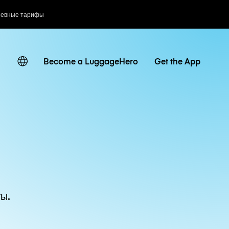
невные тарифы
Become a LuggageHero
Get the App
ы.