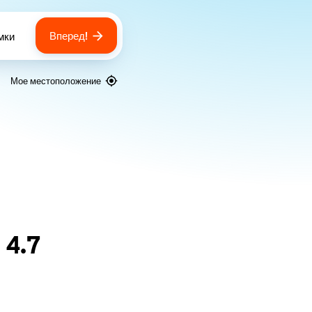
Вперед!
мки
 of bags
Мое местоположение
я
4.7