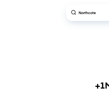
Location
+1