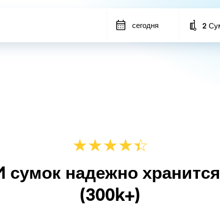
сегодня
2 Су
Number
★
★
★
★
☆
★
M сумок надежно хранитс
(300k+)