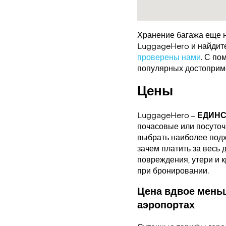
Хранение багажа еще н
LuggageHero и найдите 
проверены нами
. С по
популярных достоприме
Цены
LuggageHero –
ЕДИН
почасовые или посуточн
выбрать наиболее подх
зачем платить за весь 
повреждения, утери и 
при бронировании.
Цена вдвое меньш
аэропортах