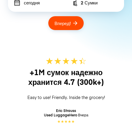
сегодня
2 Сумки
Number of bags
Вперед!
★
★
★
★
☆
★
+1M сумок надежно
хранится
4.7
(300k+)
Easy to use! Friendly. Inside the grocery!
Eric Strauss
Used LuggageHero
Вчера
★
★
★
★
★