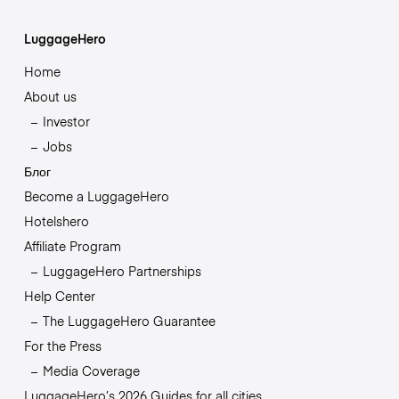
LuggageHero
Home
About us
Investor
Jobs
Блог
Become a LuggageHero
Hotelshero
Affiliate Program
LuggageHero Partnerships
Help Center
The LuggageHero Guarantee
For the Press
Media Coverage
LuggageHero’s 2026 Guides for all cities