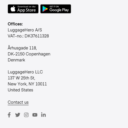
Offices:
LuggageHero A/S
VAT-no.: DK37611328
Århusgade 118,
DK-2150 Copenhagen
Denmark
LuggageHero LLC
137 W 25th St,
New York, NY 10011
United States
Contact us