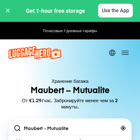
Get 1-hour free storage 
Use the App
Почасовые / дневные тарифы
Гибкое бронирование
Хранение багажа
Maubert – Mutualite
От €1.29/час. Забронируйте менее чем за 2
минуты.
Location