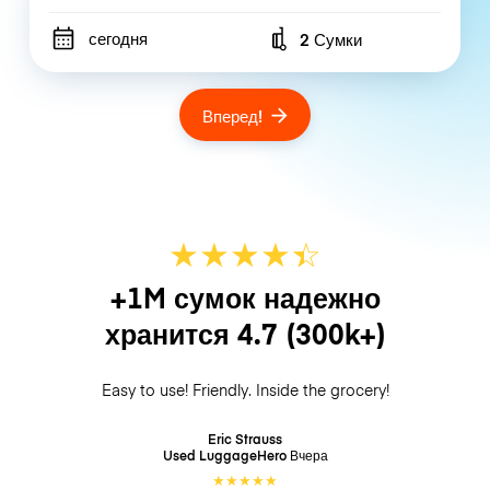
сегодня
2 Сумки
Number of bags
Вперед!
★
★
★
★
☆
★
+1M сумок надежно
хранится
4.7
(300k+)
Easy to use! Friendly. Inside the grocery!
Eric Strauss
Used LuggageHero
Вчера
★
★
★
★
★