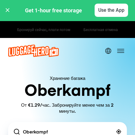
Get 1-hour free storage 
Use the App
Почасовые / дневные тарифы
Хранение багажа
Oberkampf
От €1.29/час. Забронируйте менее чем за 2
минуты.
Location