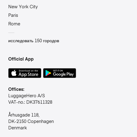
New York City
Paris
Rome
исследовать 150 городов
Official App
Offices:
LuggageHero A/S
VAT-no.: DK37611328
Århusgade 118,
DK-2150 Copenhagen
Denmark