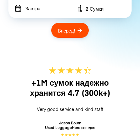
Завтра
2 Сумки
Number of bags
Вперед!
★
★
★
★
☆
★
+1M сумок надежно
хранится
4.7
(300k+)
Very good service and kind staff
Jason Bourn
Used LuggageHero
сегодня
★
★
★
★
★