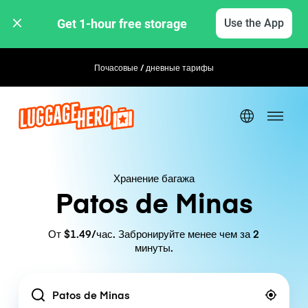
Get 1-hour free storage 
Use the App
Почасовые / дневные тарифы
Гибкое бронирование
Хранение багажа
Patos de Minas
От $1.49/час. Забронируйте менее чем за 2
минуты.
Location