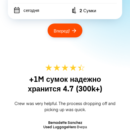
сегодня
2 Сумки
Number of bags
Вперед!
★
★
★
★
☆
★
+1M сумок надежно
хранится
4.7
(300k+)
Crew was very helpful. The process dropping off and
picking up was quick.
Bernadette Sanchez
Used LuggageHero
Вчера