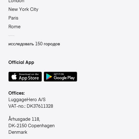
London
New York City
Paris
Rome
исследовать 150 городов
Official App
Offices:
LuggageHero A/S
VAT-no.: DK37611328
Århusgade 118,
DK-2150 Copenhagen
Denmark