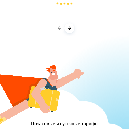
★
★
★
★
★
Почасовые и суточные тарифы