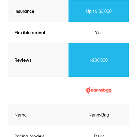
Insurance
Up to $3,000
Flexible arrival
Yes
Reviews
+200.000
Name
NannyBag
Pricing models
Daily