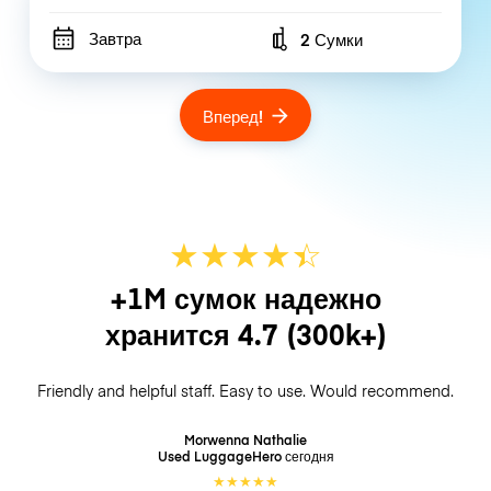
Завтра
2 Сумки
Number of bags
Вперед!
★
★
★
★
☆
★
+1M сумок надежно
хранится
4.7
(300k+)
Friendly and helpful staff. Easy to use. Would recommend.
Morwenna Nathalie
Used LuggageHero
сегодня
★
★
★
★
★