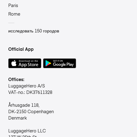
Paris
Rome
исследовать 150 городов
Official App
Offices:
LuggageHero A/S
VAT-no.: DK37611328
Århusgade 118,
DK-2150 Copenhagen
Denmark
LuggageHero LLC
137 W 25th St,