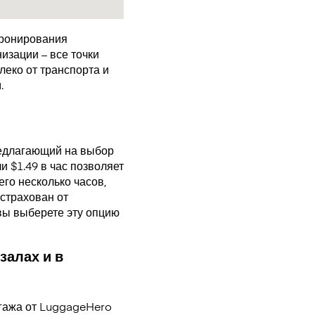
бронирования
изации – все точки
еко от транспорта и
.
редлагающий на выбор
 $1.49 в час позволяет
го несколько часов,
страхован от
 вы выберете эту опцию
залах и в
гажа от LuggageHero