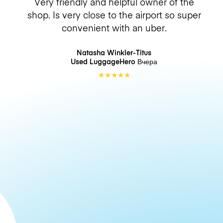
Very friendly and helpful owner of the
shop. Is very close to the airport so super
convenient with an uber.
Natasha Winkler-Titus
Used LuggageHero
Вчера
★
★
★
★
★