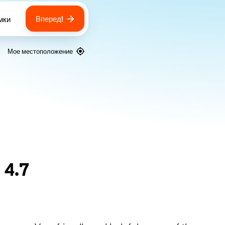
Вперед!
мки
 of bags
Мое местоположение
я
4.7