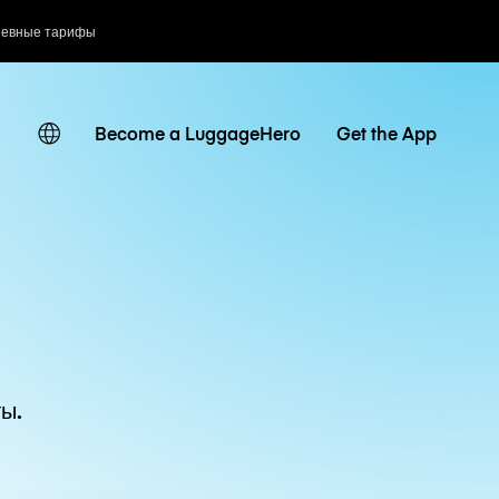
невные тарифы
Become a LuggageHero
Get the App
ы.