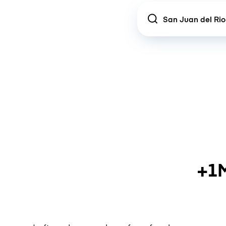
Location
+1