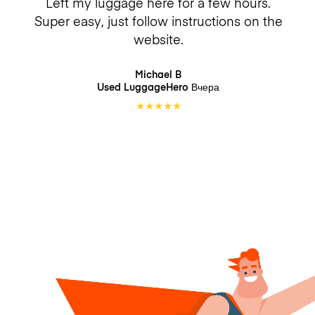
Left my luggage here for a few hours.
Super easy, just follow instructions on the
website.
Michael B
Used LuggageHero
Вчера
★
★
★
★
★