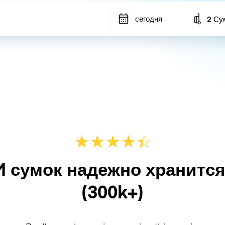
сегодня
2 Су
Number
★
★
★
★
☆
★
M сумок надежно хранитс
(300k+)