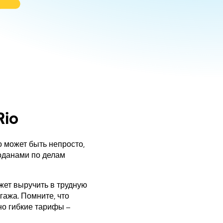
Rio
о может быть непросто,
моданами по делам
ожет выручить в трудную
гажа. Помните, что
о гибкие тарифы –