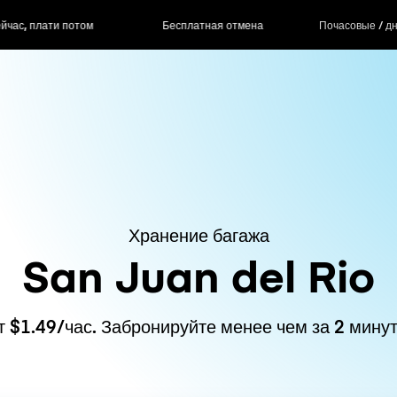
ас, плати потом
Бесплатная отмена
Почасовые / д
Хранение багажа
San Juan del Rio
т $1.49/час. Забронируйте менее чем за 2 минут