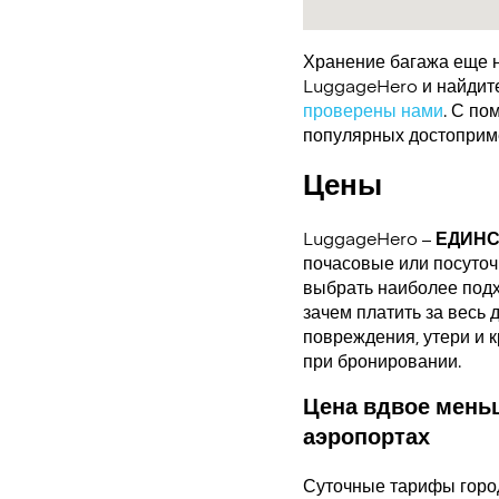
Хранение багажа еще н
LuggageHero и найдите 
проверены нами
. С по
популярных достоприме
Цены
LuggageHero –
ЕДИН
почасовые или посуточн
выбрать наиболее подх
зачем платить за весь 
повреждения, утери и 
при бронировании.
Цена вдвое меньш
аэропортах
Суточные тарифы горо