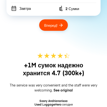
Завтра
2 Сумки
Number of bags
Вперед!
★
★
★
★
☆
★
+1M сумок надежно
хранится
4.7
(300k+)
The service was very convenient and the staff were very
welcoming.
See original
Soary Andrianarisoa
Used LuggageHero
сегодня