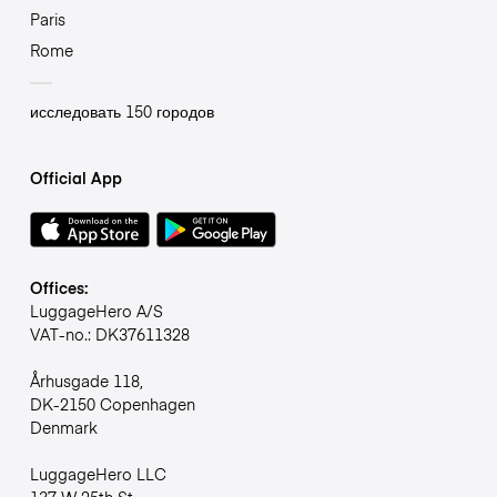
Paris
Rome
исследовать 150 городов
Official App
Offices:
LuggageHero A/S
VAT-no.: DK37611328
Århusgade 118,
DK-2150 Copenhagen
Denmark
LuggageHero LLC
137 W 25th St,