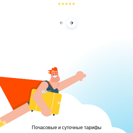
★
★
★
★
★
Почасовые и суточные тарифы