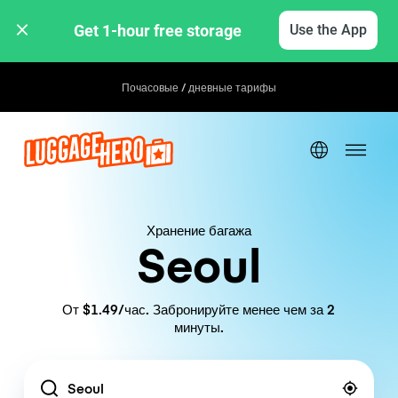
Get 1-hour free storage 
Use the App
Почасовые / дневные тарифы
Хранение багажа
Seoul
От $1.49/час. Забронируйте менее чем за 2
минуты.
Location