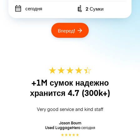
сегодня
2 Сумки
Number of bags
Вперед!
★
★
★
★
☆
★
+1M сумок надежно
хранится
4.7
(300k+)
Very good service and kind staff
Jason Bourn
Used LuggageHero
сегодня
★
★
★
★
★