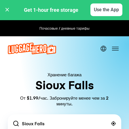
Get 1-hour free storage 
Use the App
Почасовые / дневные тарифы
Гибкое бронирование
Хранение багажа
Sioux Falls
От $1.99/час. Забронируйте менее чем за 2
минуты.
Location