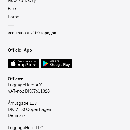
New York City
Paris
Rome
исследовать 150 городов
Official App
Offices:
LuggageHero A/S
VAT-no.: DK37611328
Århusgade 118,
DK-2150 Copenhagen
Denmark
LuggageHero LLC