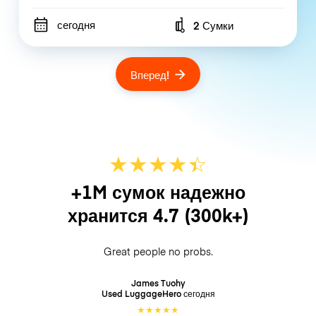
сегодня
2 Сумки
Number of bags
Вперед!
★
★
★
★
☆
★
+1M сумок надежно
хранится
4.7
(300k+)
Great people no probs.
James Tuohy
Used LuggageHero
сегодня
★
★
★
★
★