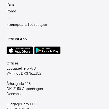
Paris
Rome
исследовать 150 городов
Official App
Offices:
LuggageHero A/S
VAT-no.: DK37611328
Århusgade 118,
DK-2150 Copenhagen
Denmark
LuggageHero LLC
137 W 25th St,