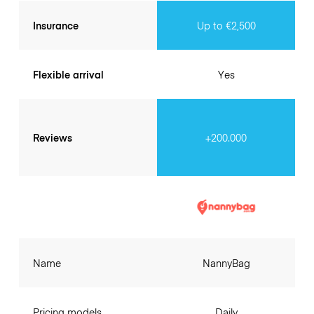
Insurance
Up to €2,500
Flexible arrival
Yes
Reviews
+200.000
Name
NannyBag
Pricing models
Daily