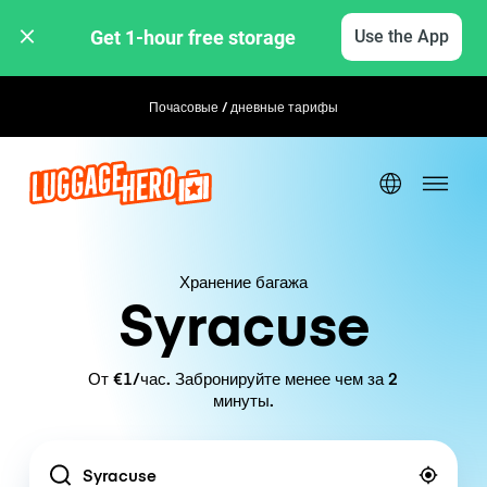
Get 1-hour free storage 
Use the App
Почасовые / дневные тарифы
Хранение багажа
Syracuse
От €1/час. Забронируйте менее чем за 2
минуты.
Location