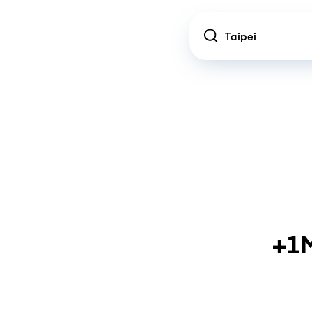
Location
+1