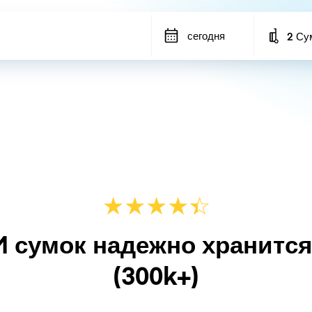
сегодня
2 Су
Number
★
★
★
★
☆
★
M сумок надежно хранитс
(300k+)