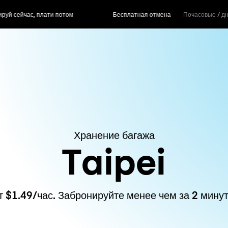
ас, плати потом
Бесплатная отмена
Почасовые / д
Хранение багажа
Taipei
т $1.49/час. Забронируйте менее чем за 2 минут