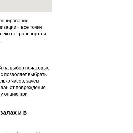
бронирования
изации – все точки
еко от транспорта и
.
ий на выбор почасовые
ас позволяет выбрать
лько часов, зачем
ован от повреждения,
ту опцию при
залах и в