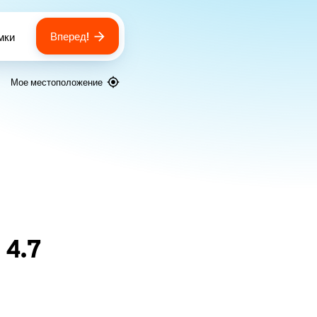
Вперед!
мки
 of bags
Мое местоположение
я
4.7