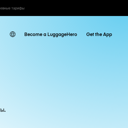
невные тарифы
Become a LuggageHero
Get the App
ы.