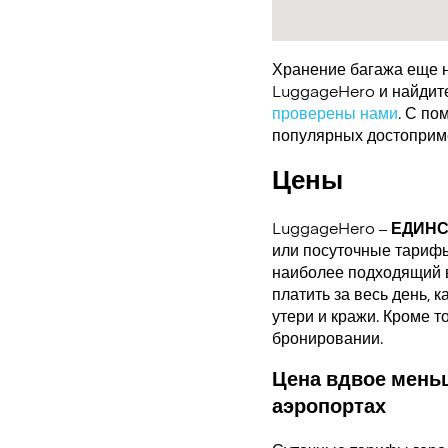
Хранение багажа еще н
LuggageHero и найдите 
проверены нами
. С по
популярных достоприме
Цены
LuggageHero –
ЕДИН
или посуточные тарифы.
наиболее подходящий в
платить за весь день, 
утери и кражи. Кроме т
бронировании.
Цена вдвое меньш
аэропортах