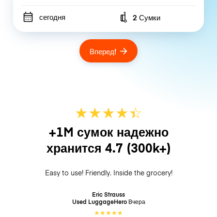
сегодня
2 Сумки
Number of bags
Вперед!
★
★
★
★
☆
★
+1M сумок надежно
хранится
4.7
(300k+)
Easy to use! Friendly. Inside the grocery!
Eric Strauss
Used LuggageHero
Вчера
★
★
★
★
★