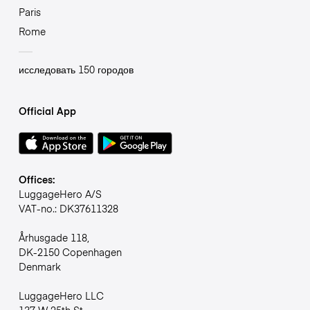
Paris
Rome
исследовать 150 городов
Official App
Offices:
LuggageHero A/S
VAT-no.: DK37611328
Århusgade 118,
DK-2150 Copenhagen
Denmark
LuggageHero LLC
137 W 25th St,