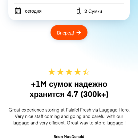
сегодня
2 Сумки
Number of bags
Вперед!
★
★
★
★
☆
★
+1M сумок надежно
хранится
4.7
(300k+)
Great experience storing at Falafel Fresh via Luggage Hero.
Very nice staff coming and going and careful with our
luggage and very efficient. Great way to store luggage !
Brian MacDonald