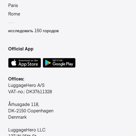
Paris
Rome
исследовать 150 городов
Official App
Offices:
LuggageHero A/S
VAT-no.: DK37611328
Århusgade 118,
DK-2150 Copenhagen
Denmark
LuggageHero LLC
137 W 25th St,