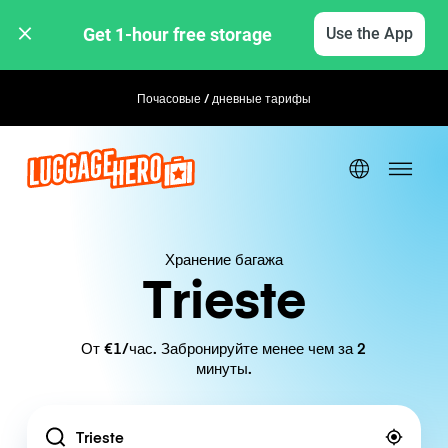
Get 1-hour free storage 
Use the App
Почасовые / дневные тарифы
Гибкое бронирование
Хранение багажа
Trieste
От €1/час. Забронируйте менее чем за 2
минуты.
Location