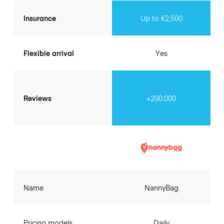
Insurance
Up to €2,500
Flexible arrival
Yes
Reviews
+200.000
Name
NannyBag
Pricing models
Daily