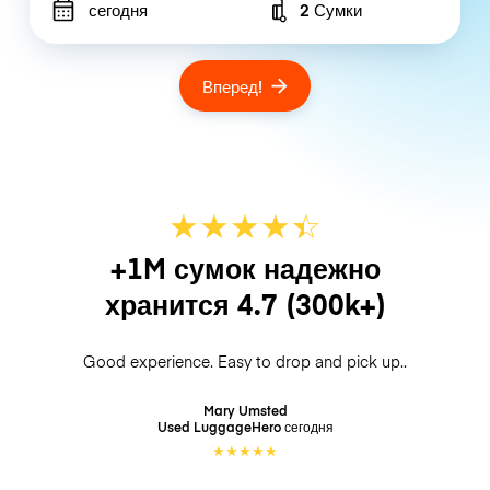
сегодня
2 Сумки
Number of bags
Вперед!
★
★
★
★
☆
★
+1M сумок надежно
хранится
4.7
(300k+)
Good experience. Easy to drop and pick up..
Mary Umsted
Used LuggageHero
сегодня
★
★
★
★
★