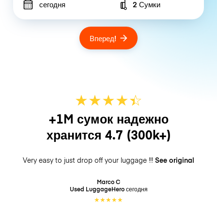
сегодня
2 Сумки
Number of bags
Вперед!
★
★
★
★
☆
★
+1M сумок надежно
хранится
4.7
(300k+)
Very easy to just drop off your luggage !!!
See original
Marco C
Used LuggageHero
сегодня
★
★
★
★
★