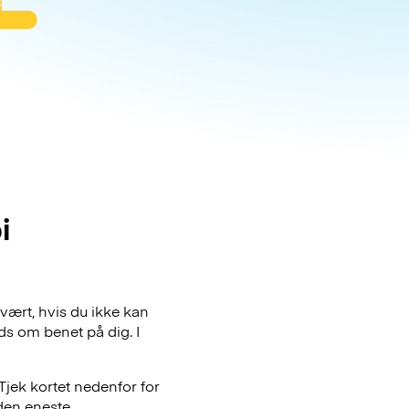
i
vært, hvis du ikke kan
ds om benet på dig. I
Tjek kortet nedenfor for
den eneste