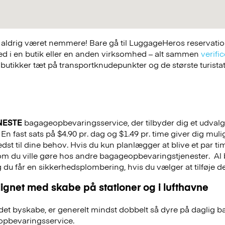
ldrig været nemmere! Bare gå til LuggageHeros reservations
ed i en butik eller en anden virksomhed – alt sammen
verific
 butikker tæt på transportknudepunkter og de største turist
NESTE
bagageopbevaringsservice, der tilbyder dig et udvalg a
En fast sats på $4.90 pr. dag og $1.49 pr. time giver dig mul
st til dine behov. Hvis du kun planlægger at blive et par tim
 som du ville gøre hos andre bagageopbevaringstjenester.
Al 
g du får en sikkerhedsplombering, hvis du vælger at tilføje det
ignet med skabe på stationer og i lufthavne
et byskabe, er generelt mindst dobbelt så dyre på daglig 
pbevaringsservice.