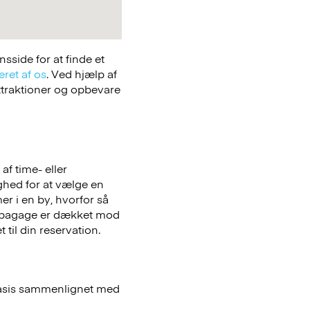
side for at finde et
eret af os
. Ved hjælp af
attraktioner og opbevare
f time- eller
ighed for at vælge en
er i en by, hvorfor så
bagage er dækket mod
 til din reservation.
basis sammenlignet med