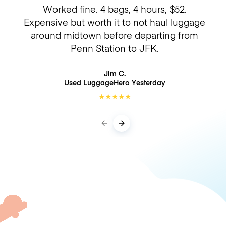
Worked fine. 4 bags, 4 hours, $52.
Expensive but worth it to not haul luggage
around midtown before departing from
Penn Station to JFK.
Jim C.
Used LuggageHero
Yesterday
★
★
★
★
★