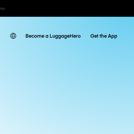
ates
Become a LuggageHero
Get the App