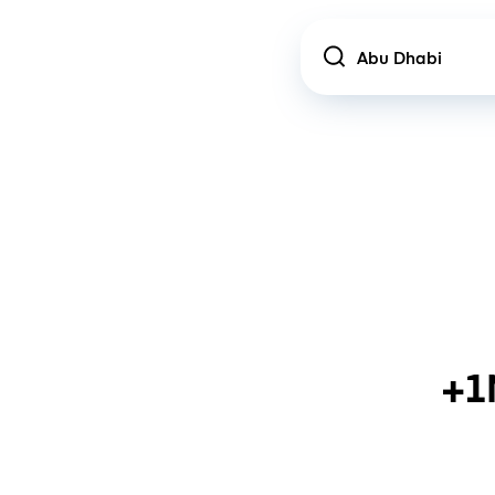
Location
+1