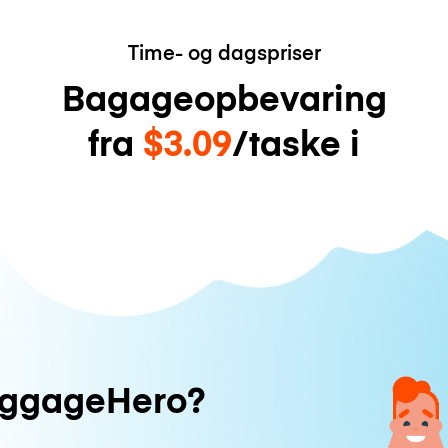
Time- og dagspriser
Bagageopbevaring
fra
$3.09
/taske i
uggageHero?