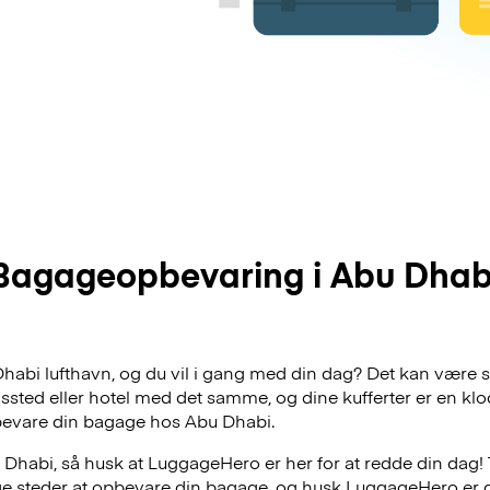
Bagageopbevaring i Abu Dhab
 Dhabi lufthavn, og du vil i gang med din dag? Det kan være s
dssted eller hotel med det samme, og dine kufferter er en klo
bevare din bagage hos Abu Dhabi.
Dhabi, så husk at LuggageHero er her for at redde din dag! 
lige steder at opbevare din bagage, og husk LuggageHero er 