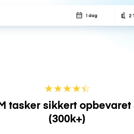
I dag
2 
Num
★
★
★
★
☆
★
M tasker sikkert opbevaret
(300k+)