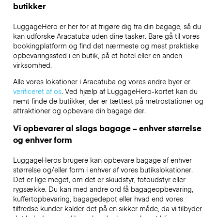
butikker
LuggageHero er her for at frigøre dig fra din bagage, så du
kan udforske Aracatuba uden dine tasker. Bare gå til vores
bookingplatform og find det nærmeste og mest praktiske
opbevaringssted i en butik, på et hotel eller en anden
virksomhed.
Alle vores lokationer i Aracatuba og vores andre byer er
verificeret af os
. Ved hjælp af LuggageHero-kortet kan du
nemt finde de butikker, der er tættest på metrostationer og
attraktioner og opbevare din bagage der.
Vi opbevarer al slags bagage – enhver størrelse
og enhver form
LuggageHeros brugere kan opbevare bagage af enhver
størrelse og/eller form i enhver af vores butikslokationer.
Det er lige meget, om det er skiudstyr, fotoudstyr eller
rygsække. Du kan med andre ord få bagageopbevaring,
kuffertopbevaring, bagagedepot eller hvad end vores
tilfredse kunder kalder det på en sikker måde, da vi tilbyder