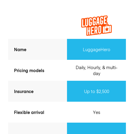
Name
LuggageHero
Daily, Hourly, & multi-
Pricing models
day
Insurance
Up to $2,500
Flexible arrival
Yes