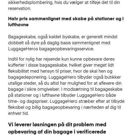
sikkerhedsplombering, hvis du vælger at tilføje det til din
reservation.
Halv pris sammenlignet med skabe på stationer og i
lufthavne
Bagageskabe, også kaldet byskabe, er generelt mindst
dobbelt så dyre på daglig basis sammenlignet med
LuggageHeros bagageopbevaringsservice.
Indtil for nylig har rejsende kun kunne opbevare deres
kufferter i disse bagageskabe, hvilket giver meget lidt
fleksibilitet med hensyn til priser, hvor de skal hen og
bagagedeponering. LuggageHero tilbyder også butikker
utallige steder, så du altid har mulighed for at aflevere din
bagage i sikre omgivelser. I modsætning til bagageskabe
på stationer og i lufthavne tilbyder LuggageHero både
time- og dagspriser. LuggageHero stræber efter at tilbyde
fleksibel og billig bagageopbevaring i nærheden af dig til
enhver tid.
Vi leverer løsningen på dit problem med
opbevaring af din bagage i verificerede