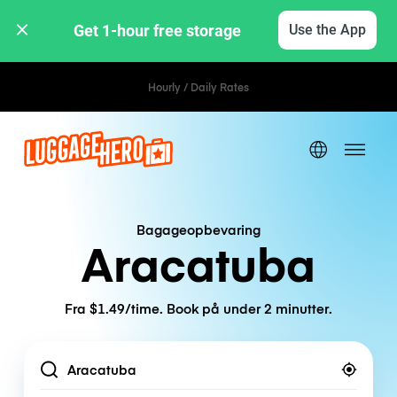
Get 1-hour free storage 
Use the App
Hourly / Daily Rates
Bagageopbevaring
Aracatuba
Fra $1.49/time. Book på under 2 minutter.
Location