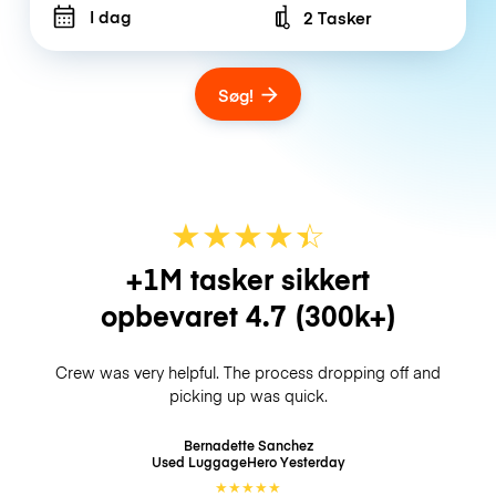
I dag
2 Tasker
Number of bags
Søg!
★
★
★
★
☆
★
+1M tasker sikkert
opbevaret
4.7
(300k+)
Crew was very helpful. The process dropping off and
picking up was quick.
Bernadette Sanchez
Used LuggageHero
Yesterday
★
★
★
★
★