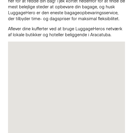
her for at redde din dag! Tjek kortet nedenfor for at finde de
mest belejlige steder at opbevare din bagage, og husk
LuggageHero er den eneste bagageopbevaringsservice,
der tilbyder time- og dagspriser for maksimal fleksibilitet.
Aflever dine kufferter ved at bruge LuggageHeros netværk
af lokale butikker og hoteller beliggende i Aracatuba.