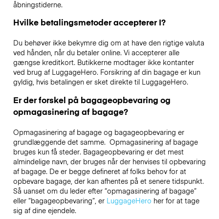
åbningstiderne.
Hvilke betalingsmetoder accepterer I?
Du behøver ikke bekymre dig om at have den rigtige valuta
ved hånden, når du betaler online. Vi accepterer alle
gængse kreditkort. Butikkerne modtager ikke kontanter
ved brug af LuggageHero. Forsikring af din bagage er kun
gyldig, hvis betalingen er sket direkte til LuggageHero.
Er der forskel på bagageopbevaring og
opmagasinering af bagage?
Opmagasinering af bagage og bagageopbevaring er
grundlæggende det samme. Opmagasinering af bagage
bruges kun få steder. Bagageopbevaring er det mest
almindelige navn, der bruges når der henvises til opbevaring
af bagage. De er begge defineret af folks behov for at
opbevare bagage, der kan afhentes på et senere tidspunkt.
Så uanset om du leder efter “opmagasinering af bagage”
eller “bagageopbevaring”, er
LuggageHero
her for at tage
sig af dine ejendele.