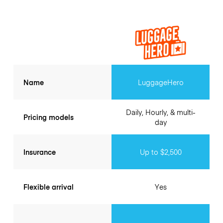
Name
LuggageHero
Daily, Hourly, & multi-
Pricing models
day
Insurance
Up to $2,500
Flexible arrival
Yes