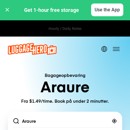
Get 1-hour free storage 
Use the App
Hourly / Daily Rates
Bagageopbevaring
Araure
Fra $1.49/time. Book på under 2 minutter.
Location