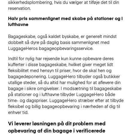
sikkerhedsplombering, hvis du vælger at tilføje det til din
reservation.
Halv pris sammenlignet med skabe på stationer og i
lufthavne
Bagageskabe, også kaldet byskabe, er generelt mindst
dobbelt så dyre på daglig basis sammenlignet med
LuggageHeros bagageopbevaringsservice.
Indtil for nylig har rejsende kun kunne opbevare deres
kufferter i disse bagageskabe, hvilket giver meget lidt
fleksibilitet med hensyn til priser, hvor de skal hen og
bagagedeponering. LuggageHero tilbyder også butikker
utallige steder, så du altid har mulighed for at aflevere din
bagage i sikre omgivelser. I modsætning til bagageskabe
på stationer og i lufthavne tilbyder LuggageHero både
time- og dagspriser. LuggageHero stræber efter at tilbyde
fleksibel og billig bagageopbevaring i nærheden af dig til
enhver tid.
Vi leverer løsningen på dit problem med
opbevaring af din bagage i verificerede