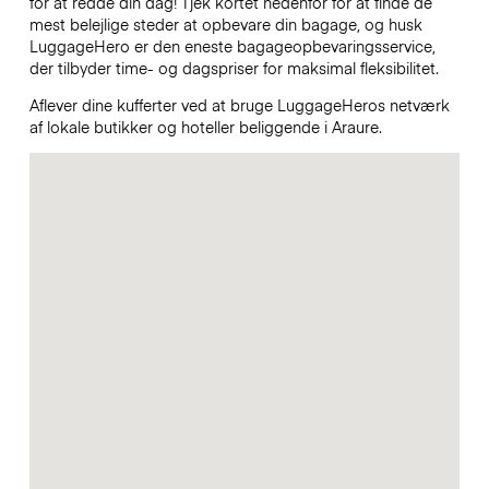
for at redde din dag! Tjek kortet nedenfor for at finde de
mest belejlige steder at opbevare din bagage, og husk
LuggageHero er den eneste bagageopbevaringsservice,
der tilbyder time- og dagspriser for maksimal fleksibilitet.
Aflever dine kufferter ved at bruge LuggageHeros netværk
af lokale butikker og hoteller beliggende i Araure.