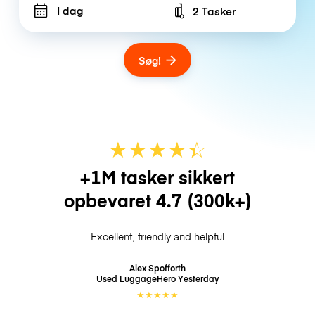
I dag
2 Tasker
Number of bags
Søg!
★
★
★
★
☆
★
+1M tasker sikkert
opbevaret
4.7
(300k+)
Excellent, friendly and helpful
Alex Spofforth
Used LuggageHero
Yesterday
★
★
★
★
★