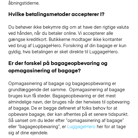
åbningstiderne.
Hvilke betalingsmetoder accepterer I?
Du behøver ikke bekymre dig om at have den rigtige valuta
ved hånden, når du betaler online. Vi accepterer alle
gængse kreditkort. Butikkerne modtager ikke kontanter
ved brug af LuggageHero. Forsikring af din bagage er kun
gyldig, hvis betalingen er sket direkte til LuggageHero.
Er der forskel på bagageopbevaring og
opmagasinering af bagage?
Opmagasinering af bagage og bagageopbevaring er
grundlæggende det samme. Opmagasinering af bagage
bruges kun få steder. Bagageopbevaring er det mest
almindelige navn, der bruges når der henvises til opbevaring
af bagage. De er begge defineret af folks behov for at
opbevare bagage, der kan afhentes på et senere tidspunkt.
Så uanset om du leder efter “opmagasinering af bagage”
eller “bagageopbevaring”, er
LuggageHero
her for at tage
sig af dine ejendele.