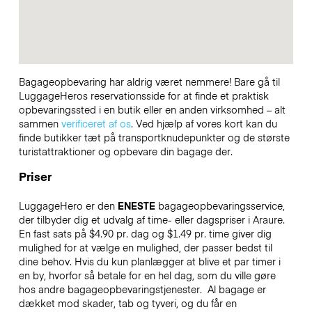
Bagageopbevaring har aldrig været nemmere! Bare gå til
LuggageHeros reservationsside for at finde et praktisk
opbevaringssted i en butik eller en anden virksomhed – alt
sammen
verificeret af os
. Ved hjælp af vores kort kan du
finde butikker tæt på transportknudepunkter og de største
turistattraktioner og opbevare din bagage der.
Priser
LuggageHero er den
ENESTE
bagageopbevaringsservice,
der tilbyder dig et udvalg af time- eller dagspriser i Araure.
En fast sats på $4.90 pr. dag og $1.49 pr. time giver dig
mulighed for at vælge en mulighed, der passer bedst til
dine behov. Hvis du kun planlægger at blive et par timer i
en by, hvorfor så betale for en hel dag, som du ville gøre
hos andre bagageopbevaringstjenester.
Al bagage er
dækket mod skader, tab og tyveri, og du får en