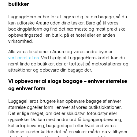
butikker
LuggageHero er her for at frigøre dig fra din bagage, så du
kan udforske Araure uden dine tasker. Bare gå til vores
bookingplatform og find det nærmeste og mest praktiske
opbevaringssted i en butik, på et hotel eller en anden
virksomhed.
Alle vores lokationer i Araure og vores andre byer er
verificeret af os
. Ved hjælp af LuggageHero-kortet kan du
nemt finde de butikker, der er tættest på metrostationer og
attraktioner og opbevare din bagage der.
Vi opbevarer al slags bagage – enhver størrelse
og enhver form
LuggageHeros brugere kan opbevare bagage af enhver
størrelse og/eller form i enhver af vores butikslokationer.
Det er lige meget, om det er skiudstyr, fotoudstyr eller
rygsække. Du kan med andre ord få bagageopbevaring,
kuffertopbevaring, bagagedepot eller hvad end vores
tilfredse kunder kalder det på en sikker måde, da vi tilbyder