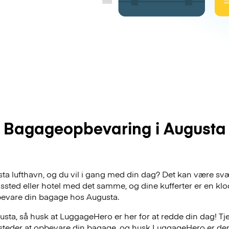
Bagageopbevaring i Augusta
usta lufthavn, og du vil i gang med din dag? Det kan være svæ
dssted eller hotel med det samme, og dine kufferter er en klo
bevare din bagage hos Augusta.
sta, så husk at LuggageHero er her for at redde din dag! Tje
e steder at opbevare din bagage, og husk LuggageHero er de