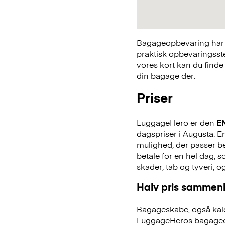
Bagageopbevaring har a
praktisk opbevaringsst
vores kort kan du finde
din bagage der.
Priser
LuggageHero er den
E
dagspriser i Augusta. En
mulighed, der passer bed
betale for en hel dag,
skader, tab og tyveri, o
Halv pris sammenl
Bagageskabe, også kald
LuggageHeros bagageo