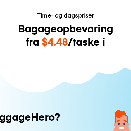
Time- og dagspriser
Bagageopbevaring
fra
$4.48
/taske i
uggageHero?