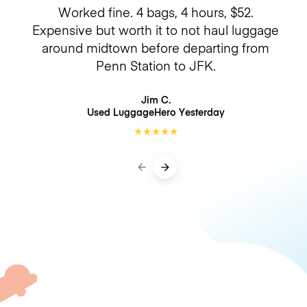
Worked fine. 4 bags, 4 hours, $52.
Expensive but worth it to not haul luggage
around midtown before departing from
Penn Station to JFK.
Jim C.
Used LuggageHero
Yesterday
★
★
★
★
★