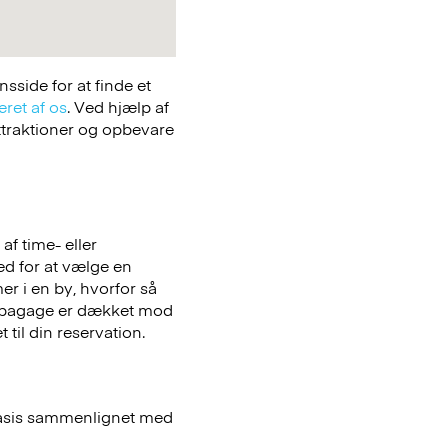
side for at finde et
eret af os
. Ved hjælp af
attraktioner og opbevare
f time- eller
hed for at vælge en
er i en by, hvorfor så
bagage er dækket mod
 til din reservation.
basis sammenlignet med