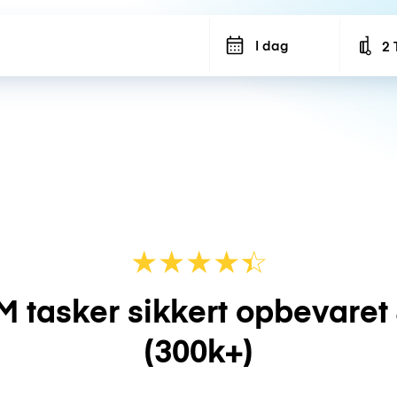
I dag
2 
Num
★
★
★
★
☆
★
M tasker sikkert opbevaret
(300k+)