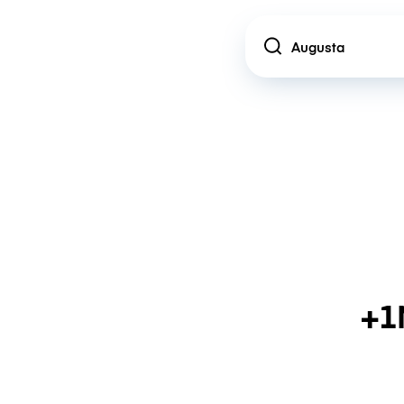
Location
+1