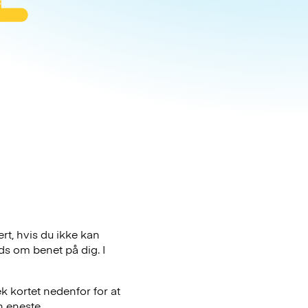
rt, hvis du ikke kan
ds om benet på dig. I
k kortet nedenfor for at
n eneste