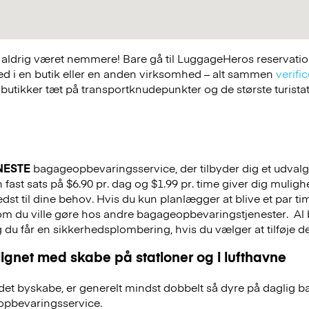
ldrig været nemmere! Bare gå til LuggageHeros reservations
ed i en butik eller en anden virksomhed – alt sammen
verific
 butikker tæt på transportknudepunkter og de største turist
NESTE
bagageopbevaringsservice, der tilbyder dig et udvalg a
 fast sats på $6.90 pr. dag og $1.99 pr. time giver dig mulig
st til dine behov. Hvis du kun planlægger at blive et par tim
 som du ville gøre hos andre bagageopbevaringstjenester.
Al 
g du får en sikkerhedsplombering, hvis du vælger at tilføje det
ignet med skabe på stationer og i lufthavne
et byskabe, er generelt mindst dobbelt så dyre på daglig 
pbevaringsservice.