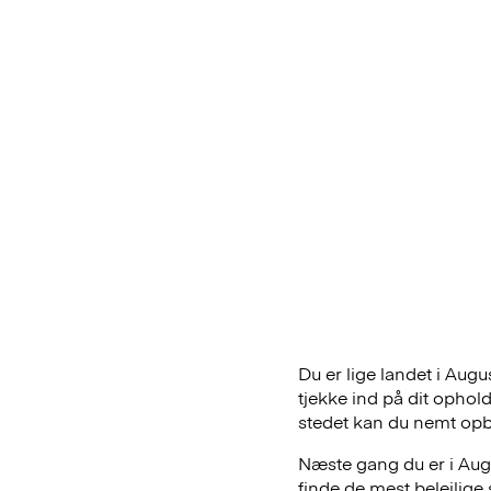
Du er lige landet i Aug
tjekke ind på dit ophol
stedet kan du nemt op
Næste gang du er i Augu
finde de mest belejlig