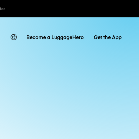
ates
Become a LuggageHero
Get the App