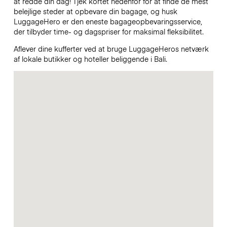
at redde din dag! Tjek kortet nedenfor for at finde de mest
belejlige steder at opbevare din bagage, og husk
LuggageHero er den eneste bagageopbevaringsservice,
der tilbyder time- og dagspriser for maksimal fleksibilitet.
Aflever dine kufferter ved at bruge LuggageHeros netværk
af lokale butikker og hoteller beliggende i Bali.