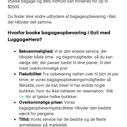
stykke bagage og dets indhold kan forsikres for op til
$2500
.
Du finder ikke andre udbydere af bagageopbevaring i
Bali
,
der tilbyder det samme.
Hvorfor booke bagageopbevaring i
Bali
med
LuggageHero?
Bekvemmelighed:
Vi er den eneste service, der
tilbyder både time- og dagsmuligheder, så du kan
vælge det, der passer bedst til dine planer, til den
mest overkommelige pris!
Fleksibilitet:
Fra opbevaring natten over til blot et par
timer, er vores bagageopbevaringsmuligheder så
fleksible, som de kan blive! Vi har endda nogle
butikker, hvor du ikke behøver en reservation. Klik
her
for at tjekke hvilke butikker.
Overkommelige priser:
Vores
bagageopbevaringsfaciliteter tilbyder den bedste
værdi for pengene
Tillid:
Vores service har de bedste og de fleste
anmeldelser på markedet.