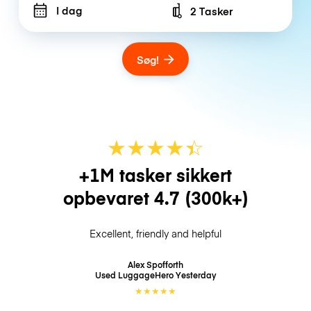
I dag
2 Tasker
Number of bags
Søg!
★
★
★
★
☆
★
+1M tasker sikkert
opbevaret
4.7
(300k+)
Excellent, friendly and helpful
Alex Spofforth
Used LuggageHero
Yesterday
★
★
★
★
★