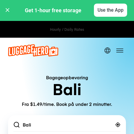
Get 1-hour free storage 
Use the App
Hourly / Daily Rates
Bagageopbevaring
Bali
Fra $1.49/time. Book på under 2 minutter.
Location