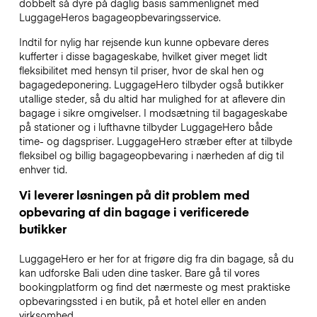
dobbelt så dyre på daglig basis sammenlignet med
LuggageHeros bagageopbevaringsservice.
Indtil for nylig har rejsende kun kunne opbevare deres
kufferter i disse bagageskabe, hvilket giver meget lidt
fleksibilitet med hensyn til priser, hvor de skal hen og
bagagedeponering. LuggageHero tilbyder også butikker
utallige steder, så du altid har mulighed for at aflevere din
bagage i sikre omgivelser. I modsætning til bagageskabe
på stationer og i lufthavne tilbyder LuggageHero både
time- og dagspriser. LuggageHero stræber efter at tilbyde
fleksibel og billig bagageopbevaring i nærheden af dig til
enhver tid.
Vi leverer løsningen på dit problem med
opbevaring af din bagage i verificerede
butikker
LuggageHero er her for at frigøre dig fra din bagage, så du
kan udforske Bali uden dine tasker. Bare gå til vores
bookingplatform og find det nærmeste og mest praktiske
opbevaringssted i en butik, på et hotel eller en anden
virksomhed.