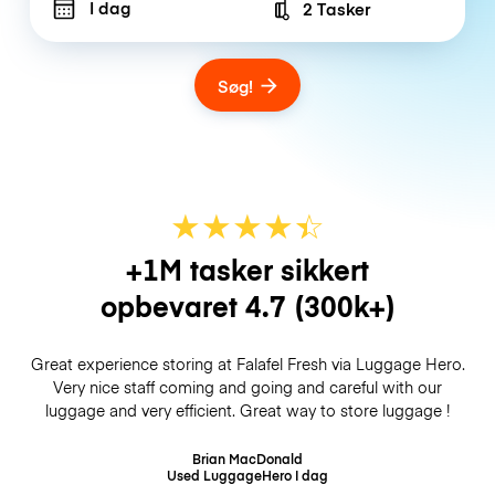
I dag
2 Tasker
Number of bags
Søg!
★
★
★
★
☆
★
+1M tasker sikkert
opbevaret
4.7
(300k+)
Great experience storing at Falafel Fresh via Luggage Hero.
Very nice staff coming and going and careful with our
luggage and very efficient. Great way to store luggage !
Brian MacDonald
Used LuggageHero
I dag