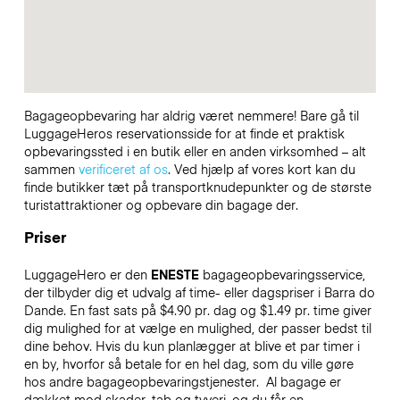
Bagageopbevaring har aldrig været nemmere! Bare gå til
LuggageHeros reservationsside for at finde et praktisk
opbevaringssted i en butik eller en anden virksomhed – alt
sammen
verificeret af os
. Ved hjælp af vores kort kan du
finde butikker tæt på transportknudepunkter og de største
turistattraktioner og opbevare din bagage der.
Priser
LuggageHero er den
ENESTE
bagageopbevaringsservice,
der tilbyder dig et udvalg af time- eller dagspriser i Barra do
Dande. En fast sats på $4.90 pr. dag og $1.49 pr. time giver
dig mulighed for at vælge en mulighed, der passer bedst til
dine behov. Hvis du kun planlægger at blive et par timer i
en by, hvorfor så betale for en hel dag, som du ville gøre
hos andre bagageopbevaringstjenester.
Al bagage er
dækket mod skader, tab og tyveri, og du får en