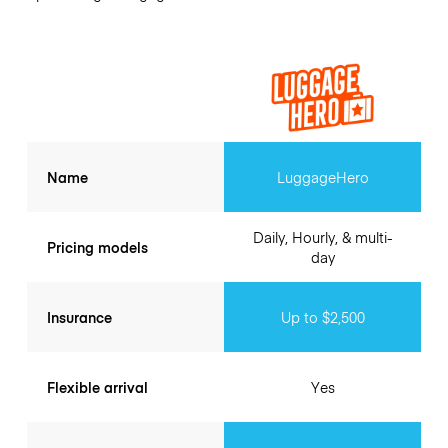
Name
LuggageHero
Daily, Hourly, & multi-
Pricing models
day
Insurance
Up to $2,500
Flexible arrival
Yes