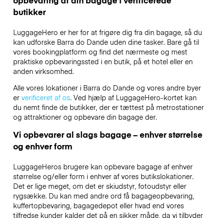
butikker
LuggageHero er her for at frigøre dig fra din bagage, så du
kan udforske Barra do Dande uden dine tasker. Bare gå til
vores bookingplatform og find det nærmeste og mest
praktiske opbevaringssted i en butik, på et hotel eller en
anden virksomhed.
Alle vores lokationer i Barra do Dande og vores andre byer
er
verificeret af os
. Ved hjælp af LuggageHero-kortet kan
du nemt finde de butikker, der er tættest på metrostationer
og attraktioner og opbevare din bagage der.
Vi opbevarer al slags bagage – enhver størrelse
og enhver form
LuggageHeros brugere kan opbevare bagage af enhver
størrelse og/eller form i enhver af vores butikslokationer.
Det er lige meget, om det er skiudstyr, fotoudstyr eller
rygsække. Du kan med andre ord få bagageopbevaring,
kuffertopbevaring, bagagedepot eller hvad end vores
tilfredse kunder kalder det på en sikker måde, da vi tilbyder