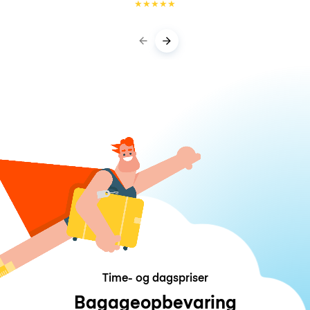
★
★
★
★
★
Time- og dagspriser
Bagageopbevaring