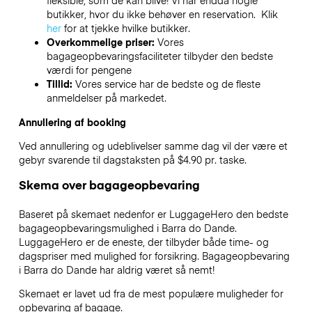
fleksible, som de kan blive! Vi har endda nogle
butikker, hvor du ikke behøver en reservation. Klik
her
for at tjekke hvilke butikker.
Overkommelige priser:
Vores
bagageopbevaringsfaciliteter tilbyder den bedste
værdi for pengene
Tillid:
Vores service har de bedste og de fleste
anmeldelser på markedet.
Annullering af booking
Ved annullering og udeblivelser samme dag vil der være et
gebyr svarende til dagstaksten på $4.90 pr. taske.
Skema over bagageopbevaring
Baseret på skemaet nedenfor er LuggageHero den bedste
bagageopbevaringsmulighed i
Barra do Dande
.
LuggageHero er de eneste, der tilbyder både time- og
dagspriser med mulighed for forsikring. Bagageopbevaring
i
Barra do Dande
har aldrig været så nemt!
Skemaet er lavet ud fra de mest populære muligheder for
opbevaring af bagage.