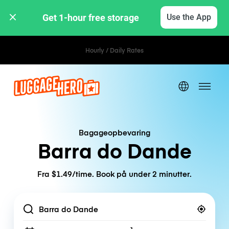
Get 1-hour free storage 
Use the App
Hourly / Daily Rates
Bagageopbevaring
Barra do Dande
Fra $1.49/time. Book på under 2 minutter.
Location