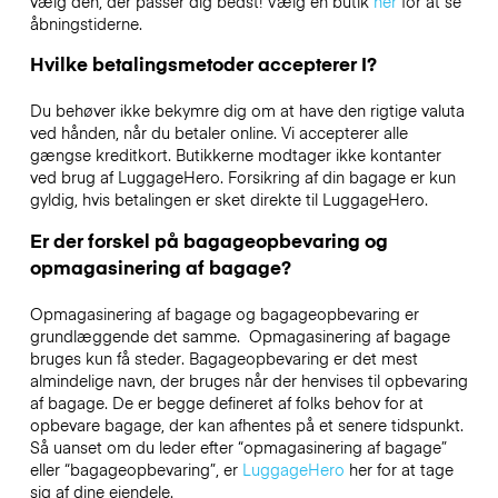
vælg den, der passer dig bedst! Vælg en butik
her
for at se
åbningstiderne.
Hvilke betalingsmetoder accepterer I?
Du behøver ikke bekymre dig om at have den rigtige valuta
ved hånden, når du betaler online. Vi accepterer alle
gængse kreditkort. Butikkerne modtager ikke kontanter
ved brug af LuggageHero. Forsikring af din bagage er kun
gyldig, hvis betalingen er sket direkte til LuggageHero.
Er der forskel på bagageopbevaring og
opmagasinering af bagage?
Opmagasinering af bagage og bagageopbevaring er
grundlæggende det samme. Opmagasinering af bagage
bruges kun få steder. Bagageopbevaring er det mest
almindelige navn, der bruges når der henvises til opbevaring
af bagage. De er begge defineret af folks behov for at
opbevare bagage, der kan afhentes på et senere tidspunkt.
Så uanset om du leder efter “opmagasinering af bagage”
eller “bagageopbevaring”, er
LuggageHero
her for at tage
sig af dine ejendele.