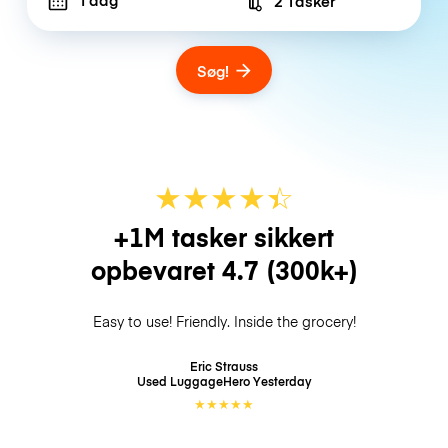
2 Tasker
Number of bags
Søg!
★
★
★
★
☆
★
+1M tasker sikkert
opbevaret
4.7
(300k+)
Easy to use! Friendly. Inside the grocery!
Eric Strauss
Used LuggageHero
Yesterday
★
★
★
★
★