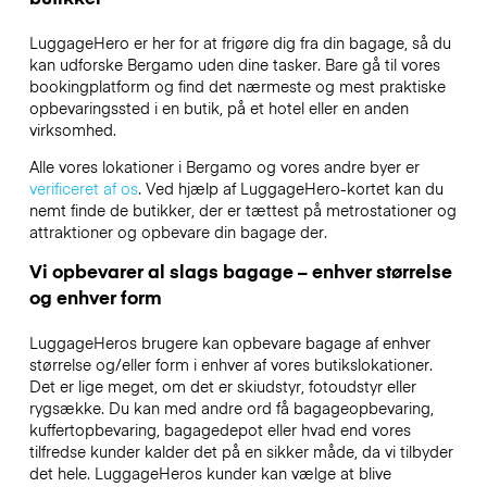
LuggageHero er her for at frigøre dig fra din bagage, så du
kan udforske Bergamo uden dine tasker. Bare gå til vores
bookingplatform og find det nærmeste og mest praktiske
opbevaringssted i en butik, på et hotel eller en anden
virksomhed.
Alle vores lokationer i Bergamo og vores andre byer er
verificeret af os
. Ved hjælp af LuggageHero-kortet kan du
nemt finde de butikker, der er tættest på metrostationer og
attraktioner og opbevare din bagage der.
Vi opbevarer al slags bagage – enhver størrelse
og enhver form
LuggageHeros brugere kan opbevare bagage af enhver
størrelse og/eller form i enhver af vores butikslokationer.
Det er lige meget, om det er skiudstyr, fotoudstyr eller
rygsække. Du kan med andre ord få bagageopbevaring,
kuffertopbevaring, bagagedepot eller hvad end vores
tilfredse kunder kalder det på en sikker måde, da vi tilbyder
det hele. LuggageHeros kunder kan vælge at blive