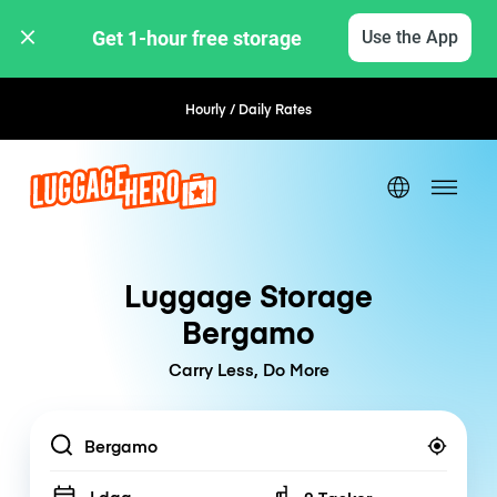
Get 1-hour free storage 
Use the App
Hourly / Daily Rates
Flexible Booking
Luggage Storage
Bergamo
Carry Less, Do More
Location
I dag