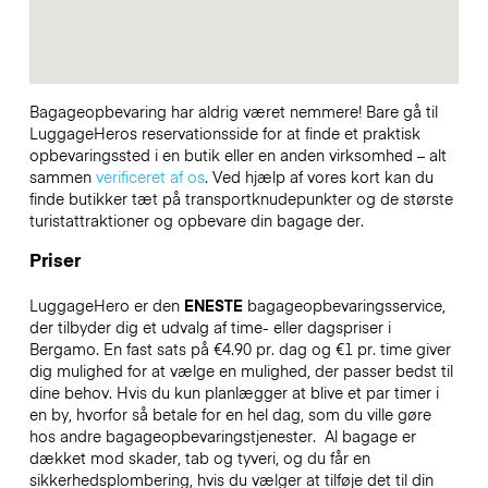
Bagageopbevaring har aldrig været nemmere! Bare gå til
LuggageHeros reservationsside for at finde et praktisk
opbevaringssted i en butik eller en anden virksomhed – alt
sammen
verificeret af os
. Ved hjælp af vores kort kan du
finde butikker tæt på transportknudepunkter og de største
turistattraktioner og opbevare din bagage der.
Priser
LuggageHero er den
ENESTE
bagageopbevaringsservice,
der tilbyder dig et udvalg af time- eller dagspriser i
Bergamo. En fast sats på €4.90 pr. dag og €1 pr. time giver
dig mulighed for at vælge en mulighed, der passer bedst til
dine behov. Hvis du kun planlægger at blive et par timer i
en by, hvorfor så betale for en hel dag, som du ville gøre
hos andre bagageopbevaringstjenester.
Al bagage er
dækket mod skader, tab og tyveri, og du får en
sikkerhedsplombering, hvis du vælger at tilføje det til din