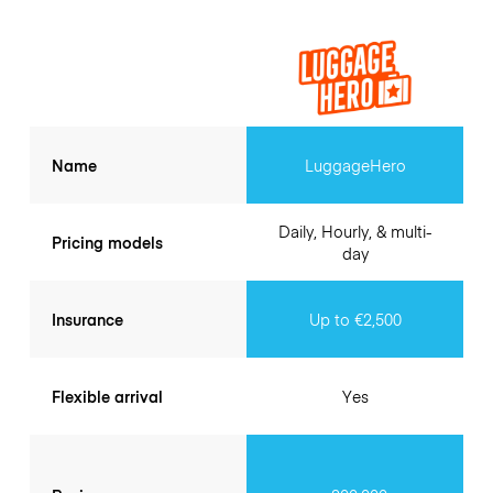
Name
LuggageHero
Daily, Hourly, & multi-
Pricing models
day
Insurance
Up to €2,500
Flexible arrival
Yes