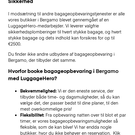
Sikkerhed
I modsætning til andre bagageopbevaringstjenester
er alle
vores butikker i
Bergamo
blevet gennemgået af en
LuggageHero-medarbejder. Vi leverer valgfrie
sikkerhedsplomberinger til hvert stykke bagage, og hvert
stykke bagage og dets indhold kan forsikres for op til
€2500
.
Du finder ikke andre udbydere af bagageopbevaring i
Bergamo
, der tilbyder det samme.
Hvorfor booke bagageopbevaring i
Bergamo
med LuggageHero?
Bekvemmelighed:
Vi er den eneste service, der
tilbyder både time- og dagsmuligheder, så du kan
vælge det, der passer bedst til dine planer, til den
mest overkommelige pris!
Fleksibilitet:
Fra opbevaring natten over til blot et par
timer, er vores bagageopbevaringsmuligheder så
fleksible, som de kan blive! Vi har endda nogle
butikker, hvor du ikke behøver en reservation. Klik