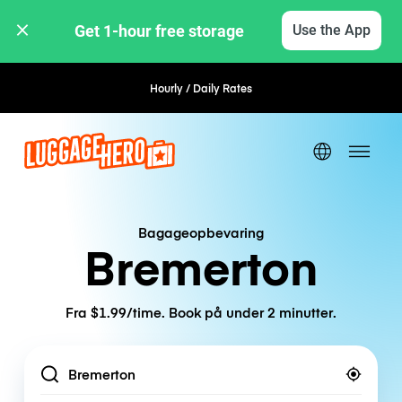
Get 1-hour free storage 
Use the App
Hourly / Daily Rates
Flexible Booking
Bagageopbevaring
Bremerton
Fra $1.99/time. Book på under 2 minutter.
Location