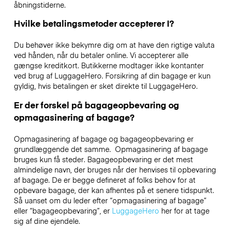
åbningstiderne.
Hvilke betalingsmetoder accepterer I?
Du behøver ikke bekymre dig om at have den rigtige valuta
ved hånden, når du betaler online. Vi accepterer alle
gængse kreditkort. Butikkerne modtager ikke kontanter
ved brug af LuggageHero. Forsikring af din bagage er kun
gyldig, hvis betalingen er sket direkte til LuggageHero.
Er der forskel på bagageopbevaring og
opmagasinering af bagage?
Opmagasinering af bagage og bagageopbevaring er
grundlæggende det samme. Opmagasinering af bagage
bruges kun få steder. Bagageopbevaring er det mest
almindelige navn, der bruges når der henvises til opbevaring
af bagage. De er begge defineret af folks behov for at
opbevare bagage, der kan afhentes på et senere tidspunkt.
Så uanset om du leder efter “opmagasinering af bagage”
eller “bagageopbevaring”, er
LuggageHero
her for at tage
sig af dine ejendele.