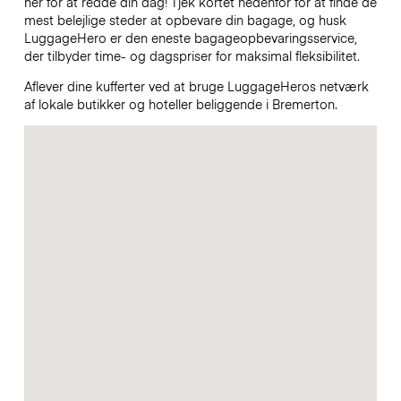
her for at redde din dag! Tjek kortet nedenfor for at finde de
mest belejlige steder at opbevare din bagage, og husk
LuggageHero er den eneste bagageopbevaringsservice,
der tilbyder time- og dagspriser for maksimal fleksibilitet.
Aflever dine kufferter ved at bruge LuggageHeros netværk
af lokale butikker og hoteller beliggende i Bremerton.