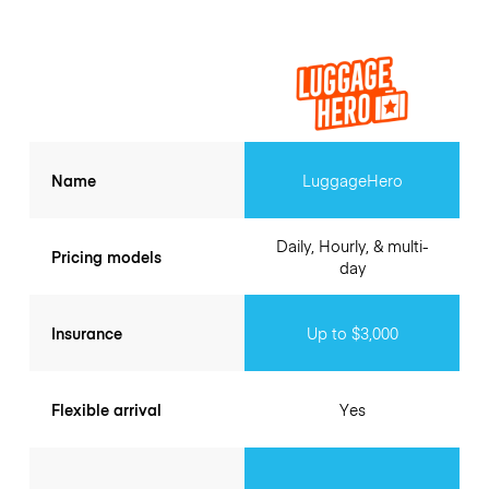
Name
LuggageHero
Daily, Hourly, & multi-
Pricing models
day
Insurance
Up to $3,000
Flexible arrival
Yes