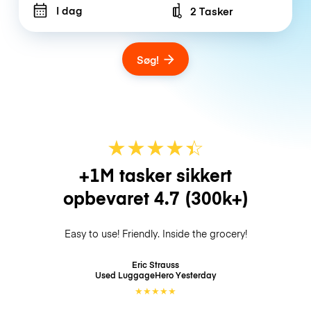
I dag
2 Tasker
Number of bags
Søg!
★
★
★
★
☆
★
+1M tasker sikkert
opbevaret
4.7
(300k+)
Easy to use! Friendly. Inside the grocery!
Eric Strauss
Used LuggageHero
Yesterday
★
★
★
★
★