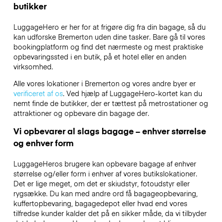
butikker
LuggageHero er her for at frigøre dig fra din bagage, så du
kan udforske Bremerton uden dine tasker. Bare gå til vores
bookingplatform og find det nærmeste og mest praktiske
opbevaringssted i en butik, på et hotel eller en anden
virksomhed.
Alle vores lokationer i Bremerton og vores andre byer er
verificeret af os
. Ved hjælp af LuggageHero-kortet kan du
nemt finde de butikker, der er tættest på metrostationer og
attraktioner og opbevare din bagage der.
Vi opbevarer al slags bagage – enhver størrelse
og enhver form
LuggageHeros brugere kan opbevare bagage af enhver
størrelse og/eller form i enhver af vores butikslokationer.
Det er lige meget, om det er skiudstyr, fotoudstyr eller
rygsække. Du kan med andre ord få bagageopbevaring,
kuffertopbevaring, bagagedepot eller hvad end vores
tilfredse kunder kalder det på en sikker måde, da vi tilbyder