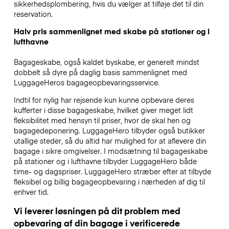
sikkerhedsplombering, hvis du vælger at tilføje det til din
reservation.
Halv pris sammenlignet med skabe på stationer og i
lufthavne
Bagageskabe, også kaldet byskabe, er generelt mindst
dobbelt så dyre på daglig basis sammenlignet med
LuggageHeros bagageopbevaringsservice.
Indtil for nylig har rejsende kun kunne opbevare deres
kufferter i disse bagageskabe, hvilket giver meget lidt
fleksibilitet med hensyn til priser, hvor de skal hen og
bagagedeponering. LuggageHero tilbyder også butikker
utallige steder, så du altid har mulighed for at aflevere din
bagage i sikre omgivelser. I modsætning til bagageskabe
på stationer og i lufthavne tilbyder LuggageHero både
time- og dagspriser. LuggageHero stræber efter at tilbyde
fleksibel og billig bagageopbevaring i nærheden af dig til
enhver tid.
Vi leverer løsningen på dit problem med
opbevaring af din bagage i verificerede