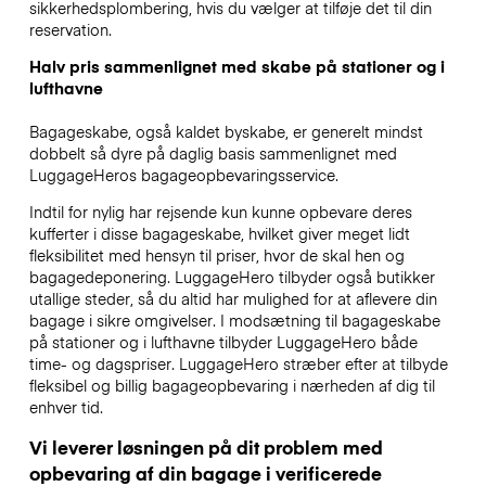
sikkerhedsplombering, hvis du vælger at tilføje det til din
reservation.
Halv pris sammenlignet med skabe på stationer og i
lufthavne
Bagageskabe, også kaldet byskabe, er generelt mindst
dobbelt så dyre på daglig basis sammenlignet med
LuggageHeros bagageopbevaringsservice.
Indtil for nylig har rejsende kun kunne opbevare deres
kufferter i disse bagageskabe, hvilket giver meget lidt
fleksibilitet med hensyn til priser, hvor de skal hen og
bagagedeponering. LuggageHero tilbyder også butikker
utallige steder, så du altid har mulighed for at aflevere din
bagage i sikre omgivelser. I modsætning til bagageskabe
på stationer og i lufthavne tilbyder LuggageHero både
time- og dagspriser. LuggageHero stræber efter at tilbyde
fleksibel og billig bagageopbevaring i nærheden af dig til
enhver tid.
Vi leverer løsningen på dit problem med
opbevaring af din bagage i verificerede