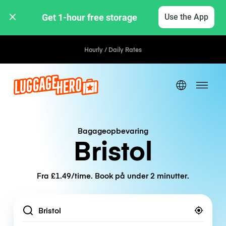
Get 1-hour free storage 
Use the App
Hourly / Daily Rates
Bagageopbevaring
Bristol
Fra £1.49/time. Book på under 2 minutter.
Location