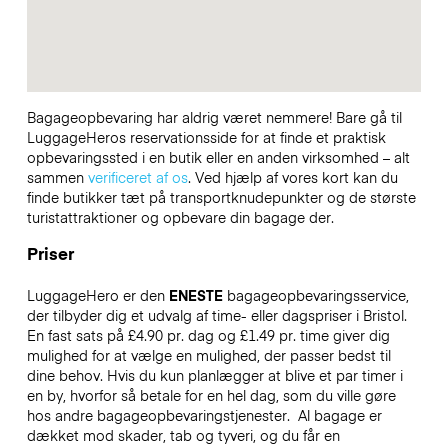
Bagageopbevaring har aldrig været nemmere! Bare gå til
LuggageHeros reservationsside for at finde et praktisk
opbevaringssted i en butik eller en anden virksomhed – alt
sammen
verificeret af os
. Ved hjælp af vores kort kan du
finde butikker tæt på transportknudepunkter og de største
turistattraktioner og opbevare din bagage der.
Priser
LuggageHero er den
ENESTE
bagageopbevaringsservice,
der tilbyder dig et udvalg af time- eller dagspriser i Bristol.
En fast sats på £4.90 pr. dag og £1.49 pr. time giver dig
mulighed for at vælge en mulighed, der passer bedst til
dine behov. Hvis du kun planlægger at blive et par timer i
en by, hvorfor så betale for en hel dag, som du ville gøre
hos andre bagageopbevaringstjenester.
Al bagage er
dækket mod skader, tab og tyveri, og du får en