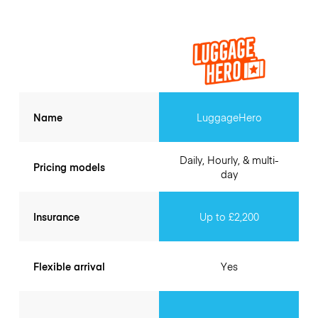
Name
LuggageHero
Daily, Hourly, & multi-
Pricing models
day
Insurance
Up to £2,200
Flexible arrival
Yes