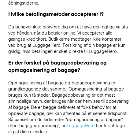
åbningstiderne.
Hvilke betalingsmetoder accepterer I?
Du behøver ikke bekymre dig om at have den rigtige valuta
ved hånden, når du betaler online. Vi accepterer alle
gængse kreditkort. Butikkerne modtager ikke kontanter
ved brug af LuggageHero. Forsikring af din bagage er kun
gyldig, hvis betalingen er sket direkte til LuggageHero.
Er der forskel på bagageopbevaring og
opmagasinering af bagage?
Opmagasinering af bagage og bagageopbevaring er
grundlæggende det samme. Opmagasinering af bagage
bruges kun få steder. Bagageopbevaring er det mest
almindelige navn, der bruges når der henvises til opbevaring
af bagage. De er begge defineret af folks behov for at
opbevare bagage, der kan afhentes på et senere tidspunkt.
Så uanset om du leder efter “opmagasinering af bagage”
eller “bagageopbevaring”, er
LuggageHero
her for at tage
sig af dine ejendele.