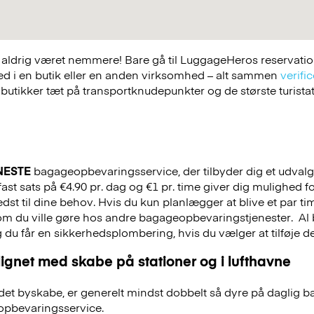
ldrig været nemmere! Bare gå til LuggageHeros reservations
ed i en butik eller en anden virksomhed – alt sammen
verific
 butikker tæt på transportknudepunkter og de største turist
NESTE
bagageopbevaringsservice, der tilbyder dig et udvalg a
ast sats på €4.90 pr. dag og €1 pr. time giver dig mulighed f
st til dine behov. Hvis du kun planlægger at blive et par tim
 som du ville gøre hos andre bagageopbevaringstjenester.
Al 
g du får en sikkerhedsplombering, hvis du vælger at tilføje det
ignet med skabe på stationer og i lufthavne
et byskabe, er generelt mindst dobbelt så dyre på daglig 
pbevaringsservice.