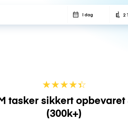
I dag
2 
Num
★
★
★
★
☆
★
M tasker sikkert opbevaret
(300k+)