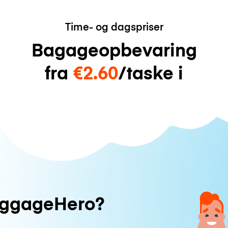
Time- og dagspriser
Bagageopbevaring
fra
€2.60
/taske i
uggageHero?