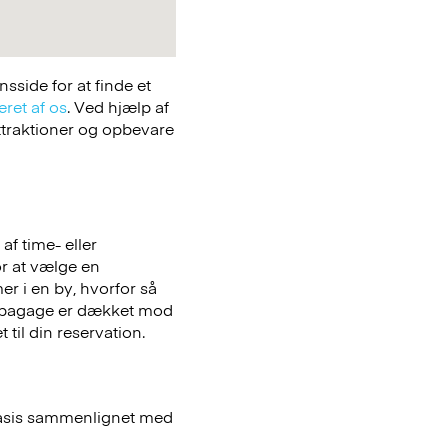
side for at finde et
eret af os
. Ved hjælp af
attraktioner og opbevare
f time- eller
or at vælge en
er i en by, hvorfor så
bagage er dækket mod
 til din reservation.
basis sammenlignet med