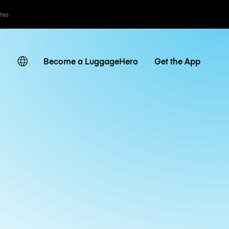
ates
Become a LuggageHero
Get the App