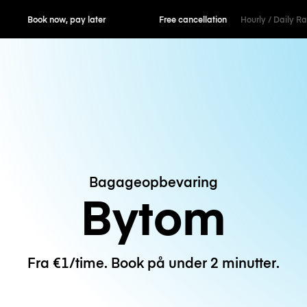
ok now, pay later
Free cancellation
Hourly / Daily R
Bagageopbevaring
Bytom
Fra €1/time. Book på under 2 minutter.