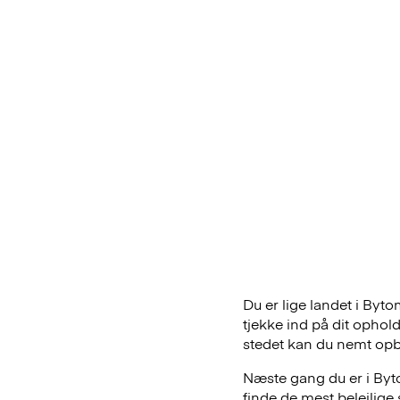
Du er lige landet i Byt
tjekke ind på dit ophol
stedet kan du nemt op
Næste gang du er i Byto
finde de mest belejlig