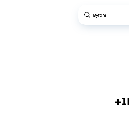
Location
+1