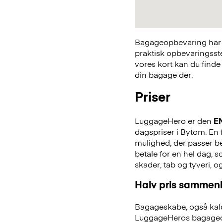
Bagageopbevaring har a
praktisk opbevaringsst
vores kort kan du finde
din bagage der.
Priser
LuggageHero er den
E
dagspriser i Bytom. En f
mulighed, der passer bed
betale for en hel dag,
skader, tab og tyveri, o
Halv pris sammenl
Bagageskabe, også kald
LuggageHeros bagageo