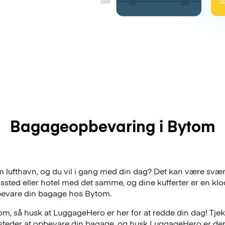
Bagageopbevaring i Bytom
om lufthavn, og du vil i gang med din dag? Det kan være svær
dssted eller hotel med det samme, og dine kufferter er en klo
bevare din bagage hos Bytom.
m, så husk at LuggageHero er her for at redde din dag! Tjek 
e steder at opbevare din bagage, og husk LuggageHero er de