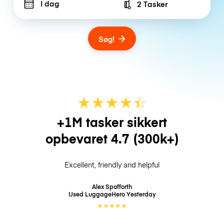
I dag
2 Tasker
Number of bags
Søg!
★
★
★
★
☆
★
+1M tasker sikkert
opbevaret
4.7
(300k+)
Excellent, friendly and helpful
Alex Spofforth
Used LuggageHero
Yesterday
★
★
★
★
★