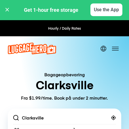
Get 1-hour free storage 
Use the App
Hourly / Daily Rates
Flexible Booking
Bagageopbevaring
Clarksville
Fra $1.99/time. Book på under 2 minutter.
Location