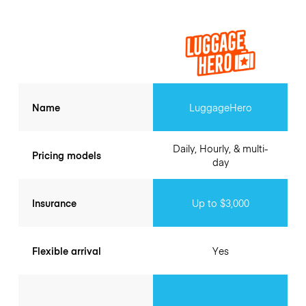
Name
LuggageHero
Daily, Hourly, & multi-
Pricing models
day
Insurance
Up to $3,000
Flexible arrival
Yes