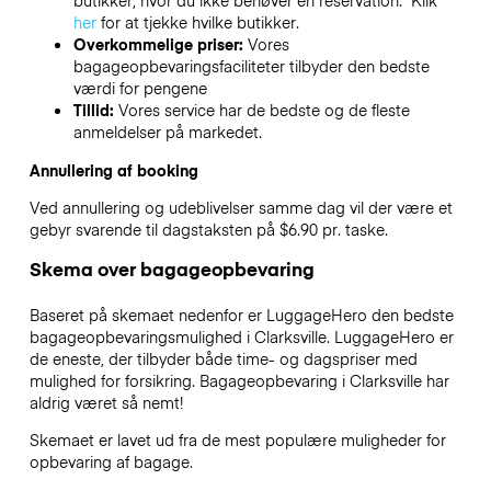
butikker, hvor du ikke behøver en reservation. Klik
her
for at tjekke hvilke butikker.
Overkommelige priser:
Vores
bagageopbevaringsfaciliteter tilbyder den bedste
værdi for pengene
Tillid:
Vores service har de bedste og de fleste
anmeldelser på markedet.
Annullering af booking
Ved annullering og udeblivelser samme dag vil der være et
gebyr svarende til dagstaksten på $6.90 pr. taske.
Skema over bagageopbevaring
Baseret på skemaet nedenfor er LuggageHero den bedste
bagageopbevaringsmulighed i
Clarksville
. LuggageHero er
de eneste, der tilbyder både time- og dagspriser med
mulighed for forsikring. Bagageopbevaring i
Clarksville
har
aldrig været så nemt!
Skemaet er lavet ud fra de mest populære muligheder for
opbevaring af bagage.