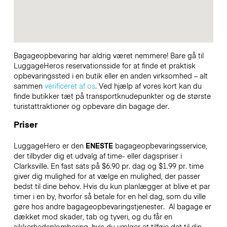
Bagageopbevaring har aldrig været nemmere! Bare gå til
LuggageHeros reservationsside for at finde et praktisk
opbevaringssted i en butik eller en anden virksomhed – alt
sammen
verificeret af os
. Ved hjælp af vores kort kan du
finde butikker tæt på transportknudepunkter og de største
turistattraktioner og opbevare din bagage der.
Priser
LuggageHero er den
ENESTE
bagageopbevaringsservice,
der tilbyder dig et udvalg af time- eller dagspriser i
Clarksville. En fast sats på $6.90 pr. dag og $1.99 pr. time
giver dig mulighed for at vælge en mulighed, der passer
bedst til dine behov. Hvis du kun planlægger at blive et par
timer i en by, hvorfor så betale for en hel dag, som du ville
gøre hos andre bagageopbevaringstjenester.
Al bagage er
dækket mod skader, tab og tyveri, og du får en
sikkerhedsplombering, hvis du vælger at tilføje det til din