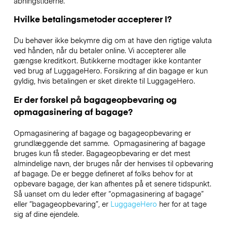
åbningstiderne.
Hvilke betalingsmetoder accepterer I?
Du behøver ikke bekymre dig om at have den rigtige valuta
ved hånden, når du betaler online. Vi accepterer alle
gængse kreditkort. Butikkerne modtager ikke kontanter
ved brug af LuggageHero. Forsikring af din bagage er kun
gyldig, hvis betalingen er sket direkte til LuggageHero.
Er der forskel på bagageopbevaring og
opmagasinering af bagage?
Opmagasinering af bagage og bagageopbevaring er
grundlæggende det samme. Opmagasinering af bagage
bruges kun få steder. Bagageopbevaring er det mest
almindelige navn, der bruges når der henvises til opbevaring
af bagage. De er begge defineret af folks behov for at
opbevare bagage, der kan afhentes på et senere tidspunkt.
Så uanset om du leder efter “opmagasinering af bagage”
eller “bagageopbevaring”, er
LuggageHero
her for at tage
sig af dine ejendele.