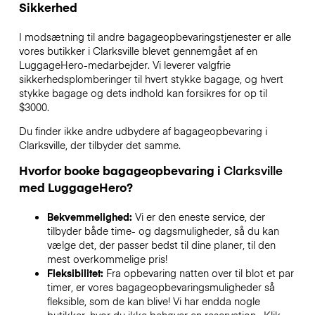
Sikkerhed
I modsætning til andre bagageopbevaringstjenester
er alle
vores butikker i
Clarksville
blevet gennemgået af en
LuggageHero-medarbejder. Vi leverer valgfrie
sikkerhedsplomberinger til hvert stykke bagage, og hvert
stykke bagage og dets indhold kan forsikres for op til
$3000
.
Du finder ikke andre udbydere af bagageopbevaring i
Clarksville
, der tilbyder det samme.
Hvorfor booke bagageopbevaring i
Clarksville
med LuggageHero?
Bekvemmelighed:
Vi er den eneste service, der
tilbyder både time- og dagsmuligheder, så du kan
vælge det, der passer bedst til dine planer, til den
mest overkommelige pris!
Fleksibilitet:
Fra opbevaring natten over til blot et par
timer, er vores bagageopbevaringsmuligheder så
fleksible, som de kan blive! Vi har endda nogle