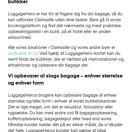
butikker
LuggageHero er her for at frigøre dig fra din bagage, så du
kan udforske Clarksville uden dine tasker. Bare gå til vores
bookingplatform og find det nærmeste og mest praktiske
opbevaringssted i en butik, på et hotel eller en anden
virksomhed.
Alle vores lokationer i Clarksville og vores andre byer er
verificeret af os
. Ved hjælp af LuggageHero-kortet kan du
nemt finde de butikker, der er tættest på metrostationer og
attraktioner og opbevare din bagage der.
Vi opbevarer al slags bagage – enhver størrelse
og enhver form
LuggageHeros brugere kan opbevare bagage af enhver
størrelse og/eller form i enhver af vores butikslokationer.
Det er lige meget, om det er skiudstyr, fotoudstyr eller
rygsække. Du kan med andre ord få bagageopbevaring,
kuffertopbevaring, bagagedepot eller hvad end vores
tilfredse kunder kalder det på en sikker måde, da vi tilbyder
det hele. LuggageHeros kunder kan vælge at blive